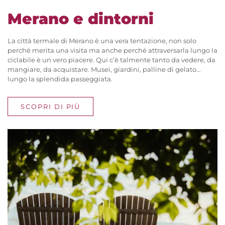
Merano e dintorni
La città termale di Merano è una vera tentazione, non solo
perché merita una visita ma anche perché attraversarla lungo la
ciclabile è un vero piacere. Qui c’è talmente tanto da vedere, da
mangiare, da acquistare. Musei, giardini, palline di gelato…
lungo la splendida passeggiata.
SCOPRI DI PIÙ