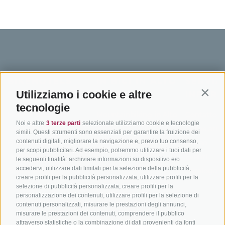
BIKEHOTELS
IN BICI IN ALTO
SERVIZI
Utilizziamo i cookie e altre
SÜDTIROL
ADIGE
INFORM
Contin
tecnologie
Hotel & pacchetti
Mountainbiking in Alto
Contatto
Noi e altre
3 terze parti
selezionate utilizziamo cookie e tecnologie
Adige
Pacchetti vacanze
Come arriv
simili. Questi strumenti sono essenziali per garantire la fruizione dei
In bici da corsa in Alto
contenuti digitali, migliorare la navigazione e, previo tuo consenso,
Buoni vacanza
Meteo
per scopi pubblicitari. Ad esempio, potremmo utilizzare i tuoi dati per
Adige
Hot Deals
Eventi
le seguenti finalità: archiviare informazioni su dispositivo e/o
Ciclabili in Alto Adige
accedervi, utilizzare dati limitati per la selezione della pubblicità,
Bike & Work
Catalogo
creare profili per la pubblicità personalizzata, utilizzare profili per la
Scuole bike
selezione di pubblicità personalizzata, creare profili per la
Tutti i tour
personalizzazione dei contenuti, utilizzare profili per la selezione di
contenuti personalizzati, misurare le prestazioni degli annunci,
misurare le prestazioni dei contenuti, comprendere il pubblico
attraverso statistiche o la combinazione di dati provenienti da fonti