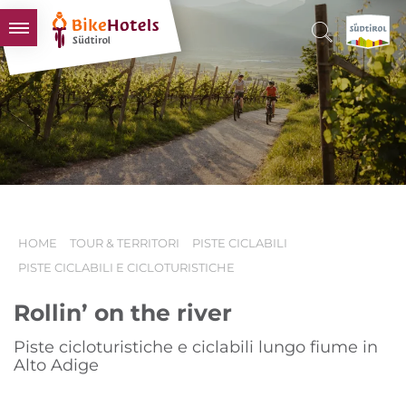
BIKEHOTELS
HOTELS & PACCHETTI
TOUR & TERRITORI
L'ALTO ADIGE & NOI
INFO UTILI
HOME
TOUR & TERRITORI
PISTE CICLABILI
PISTE CICLABILI E CICLOTURISTICHE
Rollin’ on the river
Piste cicloturistiche e ciclabili lungo fiume in
Alto Adige