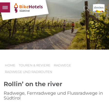
BIKEHOTELS
HOTELS & PAKETE
TOUREN & REVIERE
SÜDTIROL & WIR
SCHLUSSLICHTER
HOME
TOUREN & REVIERE
RADWEGE
RADWEGE UND RADROUTEN
Rollin’ on the river
Radwege, Fernradwege und Flussradwege in
Südtirol