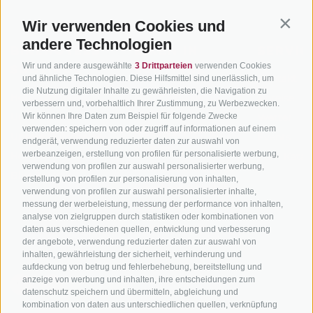
Wir verwenden Cookies und
Contin
andere Technologien
BIKEHOTELS
BIKEN IN
SERVIC
Wir und andere ausgewählte
3 Drittparteien
verwenden Cookies
SÜDTIROL
SÜDTIROL
Kontakt
und ähnliche Technologien. Diese Hilfsmittel sind unerlässlich, um
die Nutzung digitaler Inhalte zu gewährleisten, die Navigation zu
Hotels & Pakete
Mountainbiken in
Anreise
verbessern und, vorbehaltlich Ihrer Zustimmung, zu Werbezwecken.
Südtirol
Urlaubspakete
Wetter
Wir können Ihre Daten zum Beispiel für folgende Zwecke
verwenden: speichern von oder zugriff auf informationen auf einem
Rennradfahren in
Unsere Gutscheine
Events
endgerät, verwendung reduzierter daten zur auswahl von
Südtirol
werbeanzeigen, erstellung von profilen für personalisierte werbung,
Hot Deals
Zum Katal
verwendung von profilen zur auswahl personalisierter werbung,
Radwege in Südtirol
Bike & Work
erstellung von profilen zur personalisierung von inhalten,
Bikeshops & Verleihe
verwendung von profilen zur auswahl personalisierter inhalte,
messung der werbeleistung, messung der performance von inhalten,
Bike-Schulen
analyse von zielgruppen durch statistiken oder kombinationen von
Tourenzentrale
daten aus verschiedenen quellen, entwicklung und verbesserung
der angebote, verwendung reduzierter daten zur auswahl von
inhalten, gewährleistung der sicherheit, verhinderung und
aufdeckung von betrug und fehlerbehebung, bereitstellung und
anzeige von werbung und inhalten, ihre entscheidungen zum
datenschutz speichern und übermitteln, abgleichung und
kombination von daten aus unterschiedlichen quellen, verknüpfung