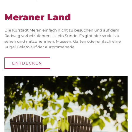
Meraner Land
Die Kurstadt Meran einfach nicht zu besuchen und auf dem
Radweg vorbeizufahren, ist ein Sünde. Es gibt hier so viel zu
sehen und mitzunehmen. Museen, Gärten oder einfach eine
Kugel Gelato auf der Kurpromenade.
ENTDECKEN