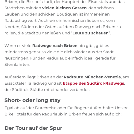
Brixen, die Bischofsstadt, der Hauptort des Eisacktals und das
Städtchen mit den
vielen kleinen Gassen
, den schönen
Lauben und den schicken Boutiquen ist immer einen
Radausflug wert. Auch wir einheimischen lieben es, vom
Norden, Süden oder Osten auf dem Radweg nach Brixen zu
rollen, die Stadt zu genießen und “
Leute zu schauen
”.
Wenn es viele
Radwege nach Brixen
hin gibt, gibt es
mindestens genauso viele die dich wieder aus der Stadt
rausbringen. Für den Radurlaub einfach ideal, gerade für
Sternfahrten.
Außerdem liegt Brixen an der
Radroute München-Venezia
, am
Eisacktaler Talradweg und ist
Etappe des Südtirol-Radwegs
,
der Südtirols Städte miteinander verbindet.
Short- oder long stay
Egal ob auf der Durchreise oder für längere Aufenthalte: Unsere
BikeHotels für den Radurlaub in Brixen freuen sich auf dich!
Der Tour auf der Spur