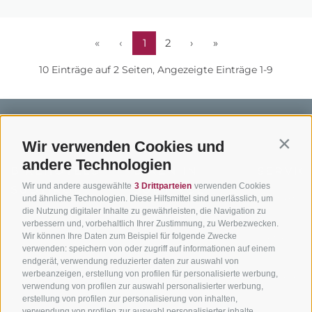
«
‹
1
2
›
»
10 Einträge auf 2 Seiten, Angezeigte Einträge 1-9
Wir verwenden Cookies und
Contin
andere Technologien
BIKEHOTELS
BIKEN IN
SERVIC
Wir und andere ausgewählte
3 Drittparteien
verwenden Cookies
SÜDTIROL
SÜDTIROL
Kontakt
und ähnliche Technologien. Diese Hilfsmittel sind unerlässlich, um
die Nutzung digitaler Inhalte zu gewährleisten, die Navigation zu
Hotels & Pakete
Mountainbiken in
Anreise
verbessern und, vorbehaltlich Ihrer Zustimmung, zu Werbezwecken.
Südtirol
Urlaubspakete
Wir können Ihre Daten zum Beispiel für folgende Zwecke
Wetter
verwenden: speichern von oder zugriff auf informationen auf einem
Rennradfahren in
Unsere Gutscheine
Events
endgerät, verwendung reduzierter daten zur auswahl von
Südtirol
werbeanzeigen, erstellung von profilen für personalisierte werbung,
Hot Deals
Zum Katal
verwendung von profilen zur auswahl personalisierter werbung,
Radwege in Südtirol
Bike & Work
erstellung von profilen zur personalisierung von inhalten,
Bikeshops & Verleihe
verwendung von profilen zur auswahl personalisierter inhalte,