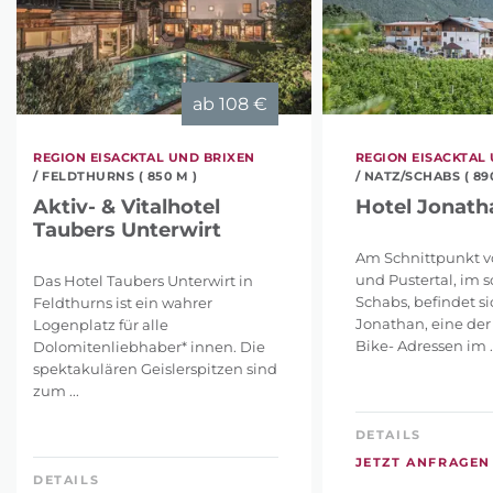
ab
108 €
REGION EISACKTAL UND BRIXEN
REGION EISACKTAL
/ FELDTHURNS ( 850 M )
/ NATZ/SCHABS ( 89
Aktiv- & Vitalhotel
Hotel Jonath
Taubers Unterwirt
Am Schnittpunkt vo
und Pustertal, im 
Das Hotel Taubers Unterwirt in
Schabs, befindet si
Feldthurns ist ein wahrer
Jonathan, eine de
Logenplatz für alle
Bike- Adressen im ..
Dolomitenliebhaber* innen. Die
spektakulären Geislerspitzen sind
zum ...
DETAILS
JETZT ANFRAGEN
DETAILS