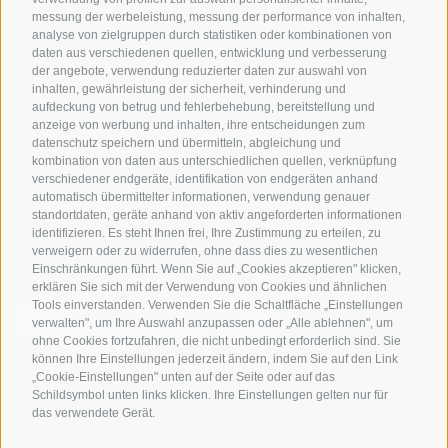
messung der werbeleistung, messung der performance von inhalten,
Bike-Schulen
analyse von zielgruppen durch statistiken oder kombinationen von
Tourenzentrale
daten aus verschiedenen quellen, entwicklung und verbesserung
der angebote, verwendung reduzierter daten zur auswahl von
inhalten, gewährleistung der sicherheit, verhinderung und
aufdeckung von betrug und fehlerbehebung, bereitstellung und
anzeige von werbung und inhalten, ihre entscheidungen zum
datenschutz speichern und übermitteln, abgleichung und
kombination von daten aus unterschiedlichen quellen, verknüpfung
verschiedener endgeräte, identifikation von endgeräten anhand
info@bikehotels.it
automatisch übermittelter informationen, verwendung genauer
standortdaten, geräte anhand von aktiv angeforderten informationen
identifizieren. Es steht Ihnen frei, Ihre Zustimmung zu erteilen, zu
verweigern oder zu widerrufen, ohne dass dies zu wesentlichen
MELDE DICH ZU UNSEREM NEWSLETTER AN!
Einschränkungen führt. Wenn Sie auf „Cookies akzeptieren" klicken,
erklären Sie sich mit der Verwendung von Cookies und ähnlichen
Tools einverstanden. Verwenden Sie die Schaltfläche „Einstellungen
verwalten", um Ihre Auswahl anzupassen oder „Alle ablehnen", um
ohne Cookies fortzufahren, die nicht unbedingt erforderlich sind. Sie
können Ihre Einstellungen jederzeit ändern, indem Sie auf den Link
JETZT ANMELDEN
„Cookie-Einstellungen" unten auf der Seite oder auf das
Schildsymbol unten links klicken. Ihre Einstellungen gelten nur für
das verwendete Gerät.