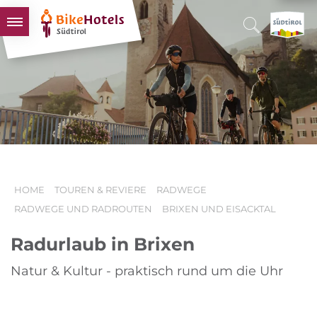
BIKEHOTELS
HOTELS & PAKETE
TOUREN & REVIERE
SÜDTIROL & WIR
SCHLUSSLICHTER
HOME
TOUREN & REVIERE
RADWEGE
RADWEGE UND RADROUTEN
BRIXEN UND EISACKTAL
Radurlaub in Brixen
Natur & Kultur - praktisch rund um die Uhr