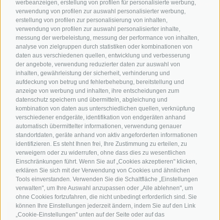
werbeanzeigen, erstellung von profilen für personalisierte werbung,
Hot Deals
Zum Katal
verwendung von profilen zur auswahl personalisierter werbung,
Radwege in Südtirol
Bike & Work
erstellung von profilen zur personalisierung von inhalten,
Bikeshops & Verleihe
verwendung von profilen zur auswahl personalisierter inhalte,
messung der werbeleistung, messung der performance von inhalten,
Bike-Schulen
analyse von zielgruppen durch statistiken oder kombinationen von
Tourenzentrale
daten aus verschiedenen quellen, entwicklung und verbesserung
der angebote, verwendung reduzierter daten zur auswahl von
inhalten, gewährleistung der sicherheit, verhinderung und
aufdeckung von betrug und fehlerbehebung, bereitstellung und
anzeige von werbung und inhalten, ihre entscheidungen zum
datenschutz speichern und übermitteln, abgleichung und
kombination von daten aus unterschiedlichen quellen, verknüpfung
verschiedener endgeräte, identifikation von endgeräten anhand
info@bikehotels.it
automatisch übermittelter informationen, verwendung genauer
standortdaten, geräte anhand von aktiv angeforderten informationen
identifizieren. Es steht Ihnen frei, Ihre Zustimmung zu erteilen, zu
verweigern oder zu widerrufen, ohne dass dies zu wesentlichen
MELDE DICH ZU UNSEREM NEWSLETTER AN!
Einschränkungen führt. Wenn Sie auf „Cookies akzeptieren" klicken,
erklären Sie sich mit der Verwendung von Cookies und ähnlichen
Tools einverstanden. Verwenden Sie die Schaltfläche „Einstellungen
verwalten", um Ihre Auswahl anzupassen oder „Alle ablehnen", um
ohne Cookies fortzufahren, die nicht unbedingt erforderlich sind. Sie
können Ihre Einstellungen jederzeit ändern, indem Sie auf den Link
JETZT ANMELDEN
„Cookie-Einstellungen" unten auf der Seite oder auf das