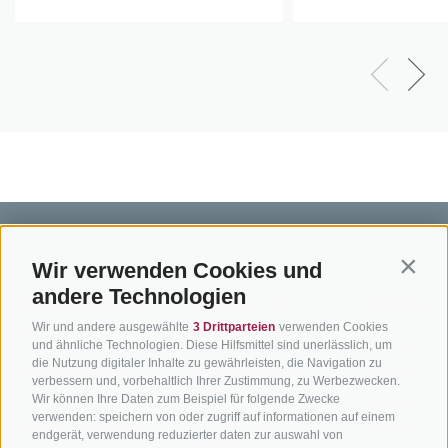
Wir verwenden Cookies und
Contin
andere Technologien
BIKEHOTELS
BIKEN IN
SERVIC
Wir und andere ausgewählte
3 Drittparteien
verwenden Cookies
SÜDTIROL
SÜDTIROL
Kontakt
und ähnliche Technologien. Diese Hilfsmittel sind unerlässlich, um
die Nutzung digitaler Inhalte zu gewährleisten, die Navigation zu
Hotels & Pakete
Mountainbiken in
Anreise
verbessern und, vorbehaltlich Ihrer Zustimmung, zu Werbezwecken.
Südtirol
Urlaubspakete
Wetter
Wir können Ihre Daten zum Beispiel für folgende Zwecke
verwenden: speichern von oder zugriff auf informationen auf einem
Rennradfahren in
Unsere Gutscheine
Events
endgerät, verwendung reduzierter daten zur auswahl von
Südtirol