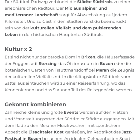
Der Südtirol-Radweg verbindet die
Städte Südtirols
zu einer
erlebnisreichen Radtour. Der
Mix aus alpiner und
mediterraner Landschaft
sorgt für Abwechslung auf jedem
Kilometer. Und zu Gast in den Städten wirst du beeindruckt
sein von der
kulturellen Vielfalt und dem pulsierenden
Leben
in den historischen Hauptorten Südtirols.
Kultur x 2
Es sind nicht nur der barocke Dom in
Brixen
, die Häuserfassade
der Fuggerstadt
Sterzing
, das Ötzimuseum in
Bozen
oder die
botanischen Gärten von Trauttmansdorff bei
Meran
die Zeugnis
der kulturellen Vielfalt sind. In die Alltagskultur Südtirols vom
Sattel aus eintauchen wird zu einer Reiseerfahrung, wo das
Kennenlernen und das Staunen Teil des Reisegepäcks werden.
Gekonnt kombinieren
Zahlreiche kleine und große
Events
werden auf den Plätzen
und Veranstaltungsorten der Südtiroler Städte ausgetragen. Mit
dem Rad zu den Meraner Musikwochen, mit sportlichem
Appetit die
Eisacktaler Kost
genießen, im Radtrikot das
Jazz-
Festival in Bozen
besuchen. An idealen Gelegenheiten Sport