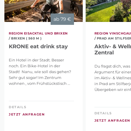
ab
79 €
REGION EISACKTAL UND BRIXEN
REGION VINSCHGA
/ BRIXEN ( 560 M )
/ PRAD AM STILFSER
KRONE eat drink stay
Aktiv- & Well
Zentral
Ein Hotel in der Stadt. Besser
noch. Ein Bike-Hotel in der
Du fragst dich, was
Stadt! Nanu, wie soll das gehen?
Argument für eine
Sehr gut sogar! Im Zentrum
im Aktiv- & Wellnes
wohnen , vom Frühstückstisch ...
in Prad am Stilfserj
Übergeben wir einfa
DETAILS
DETAILS
JETZT ANFRAGEN
JETZT ANFRAGEN