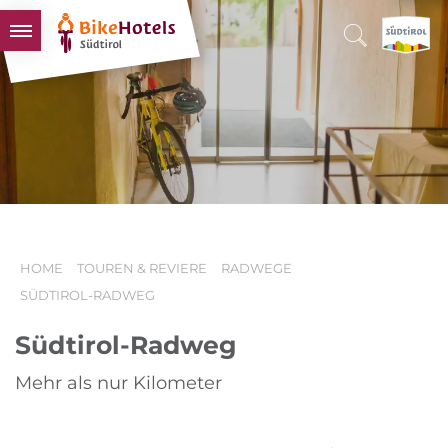
BIKEHOTELS
HOTELS & PAKETE
TOUREN & REVIERE
SÜDTIROL & WIR
SCHLUSSLICHTER
HOME
TOUREN & REVIERE
RADWEGE
SÜDTIROL-RADWEG
Südtirol-Radweg
Mehr als nur Kilometer