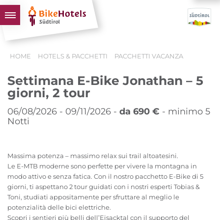
BIKEHOTELS
HOME
HOTELS & PACCHETTI
PACCHETTI VACANZA
HOTELS & PACCHETTI
Settimana E-Bike Jonathan – 5
TOUR & TERRITORI
giorni, 2 tour
L'ALTO ADIGE & NOI
06/08/2026 - 09/11/2026 -
da 690 €
- minimo 5
INFO UTILI
Notti
Massima potenza – massimo relax sui trail altoatesini.
Le E-MTB moderne sono perfette per vivere la montagna in
modo attivo e senza fatica. Con il nostro pacchetto E-Bike di 5
giorni, ti aspettano 2 tour guidati con i nostri esperti Tobias &
Toni, studiati appositamente per sfruttare al meglio le
potenzialità delle bici elettriche.
Scopri i sentieri più belli dell’Eisacktal con il supporto del