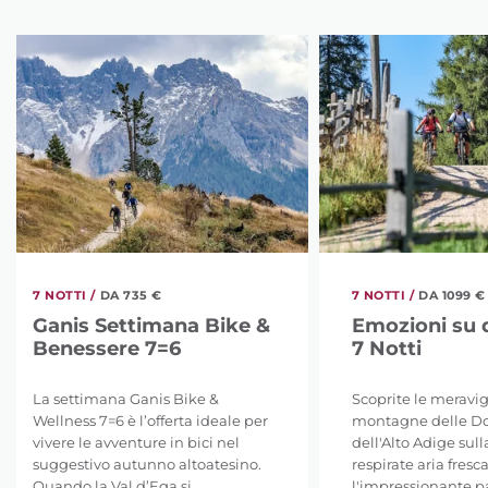
7 NOTTI /
DA 735 €
7 NOTTI /
DA 1099 €
Ganis Settimana Bike &
Emozioni su 
Benessere 7=6
7 Notti
La settimana Ganis Bike &
Scoprite le meravig
Wellness 7=6 è l’offerta ideale per
montagne delle Do
vivere le avventure in bici nel
dell'Alto Adige sull
suggestivo autunno altoatesino.
respirate aria fresc
Quando la Val d’Ega si ...
l'impressionante pa