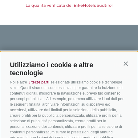
La qualità verificata dei BikeHotels Südtirol
BIKEHOTELS
IN BICI IN ALTO
SERVIZI
Utilizziamo i cookie e altre
SÜDTIROL
ADIGE
INFORM
Contin
tecnologie
Hotel & pacchetti
Mountainbiking in Alto
Contatto
Noi e altre
3 terze parti
selezionate utilizziamo cookie e tecnologie
Adige
Pacchetti vacanze
Come arriv
simili. Questi strumenti sono essenziali per garantire la fruizione dei
In bici da corsa in Alto
contenuti digitali, migliorare la navigazione e, previo tuo consenso,
Buoni vacanza
Meteo
per scopi pubblicitari. Ad esempio, potremmo utilizzare i tuoi dati per
Adige
Hot Deals
Eventi
le seguenti finalità: archiviare informazioni su dispositivo e/o
Ciclabili in Alto Adige
accedervi, utilizzare dati limitati per la selezione della pubblicità,
Bike & Work
Catalogo
creare profili per la pubblicità personalizzata, utilizzare profili per la
Scuole bike
selezione di pubblicità personalizzata, creare profili per la
Tutti i tour
personalizzazione dei contenuti, utilizzare profili per la selezione di
contenuti personalizzati, misurare le prestazioni degli annunci,
misurare le prestazioni dei contenuti, comprendere il pubblico