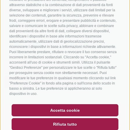
attraverso statistiche o la combinazione di dati provenienti da fonti
diverse, sviluppare e migliorare i servizi, utilizzare dati limitati per la
selezione dei contenuti, garantire la sicurezza, prevenire e rilevare
frodi, correggere errori, erogare e presentare pubblicità e contenuto,
salvare e comunicare le scelte sulla privacy, abbinare e combinare
info@bikehotels.it
dati provenienti da altre fonti di dati, collegare diversi dispositivi,
identificare i dispositivi in base alle informazioni trasmesse
automaticamente, utilizzare dati di geolocalizzazione precisi,
riconoscere i dispositivi in base a informazioni richieste attivamente.
ISCRIVITI ALLA NOSTRA NEWSLETTER
Puoi liberamente prestare, rifiutare o revocare il tuo consenso senza
incorrere in limitazioni sostanziali. Cliccando su "Accetta cookie,"
acconsenti all'uso di cookie e strumenti simili. Utilizza il pulsante
"Gestisci Preferenze" per personalizzare le tue scelte o "Rifiuta tutto"
per proseguire senza cookie non strettamente necessari. Puoi
modificare le tue preferenze in qualsiasi momento cliccando sul link
ISCRIVITI ADESSO
"Preferenze Cookie" in fondo alla pagina o sull'icona dello scudo in
basso a sinistra. Le tue preferenze si applicheranno al solo
dispositivo in uso.
BUONO
FAQ - GARANZIA DI QUALITÀ
Accetta cookie
CREDITS
|
MAPPA DEL SITO
|
COOKIE POLICY
|
PRIVACY
|
NEWSLETTER
SOCIAL WALL
METEO
Rifiuta tutto
PREFERENZE COOKIES
DE
IT
EN