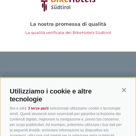
La nostra promessa di qualità
La qualità verificata dei BikeHotels Südtirol
BIKEHOTELS
IN BICI IN ALTO
SERVIZI
Utilizziamo i cookie e altre
SÜDTIROL
ADIGE
INFORM
Contin
tecnologie
Hotel & pacchetti
Mountainbiking in Alto
Contatto
Noi e altre
3 terze parti
selezionate utilizziamo cookie e tecnologie
Adige
Pacchetti vacanze
Come arriv
simili. Questi strumenti sono essenziali per garantire la fruizione dei
In bici da corsa in Alto
contenuti digitali, migliorare la navigazione e, previo tuo consenso,
Buoni vacanza
Meteo
per scopi pubblicitari. Ad esempio, potremmo utilizzare i tuoi dati per
Adige
Hot Deals
Eventi
le seguenti finalità: archiviare informazioni su dispositivo e/o
Ciclabili in Alto Adige
accedervi, utilizzare dati limitati per la selezione della pubblicità,