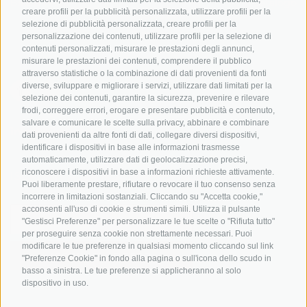
Bike & Work
Catalogo
creare profili per la pubblicità personalizzata, utilizzare profili per la
Scuole bike
selezione di pubblicità personalizzata, creare profili per la
Tutti i tour
personalizzazione dei contenuti, utilizzare profili per la selezione di
contenuti personalizzati, misurare le prestazioni degli annunci,
misurare le prestazioni dei contenuti, comprendere il pubblico
attraverso statistiche o la combinazione di dati provenienti da fonti
diverse, sviluppare e migliorare i servizi, utilizzare dati limitati per la
selezione dei contenuti, garantire la sicurezza, prevenire e rilevare
frodi, correggere errori, erogare e presentare pubblicità e contenuto,
salvare e comunicare le scelte sulla privacy, abbinare e combinare
info@bikehotels.it
dati provenienti da altre fonti di dati, collegare diversi dispositivi,
identificare i dispositivi in base alle informazioni trasmesse
automaticamente, utilizzare dati di geolocalizzazione precisi,
riconoscere i dispositivi in base a informazioni richieste attivamente.
ISCRIVITI ALLA NOSTRA NEWSLETTER
Puoi liberamente prestare, rifiutare o revocare il tuo consenso senza
incorrere in limitazioni sostanziali. Cliccando su "Accetta cookie,"
acconsenti all'uso di cookie e strumenti simili. Utilizza il pulsante
"Gestisci Preferenze" per personalizzare le tue scelte o "Rifiuta tutto"
per proseguire senza cookie non strettamente necessari. Puoi
modificare le tue preferenze in qualsiasi momento cliccando sul link
ISCRIVITI ADESSO
"Preferenze Cookie" in fondo alla pagina o sull'icona dello scudo in
basso a sinistra. Le tue preferenze si applicheranno al solo
dispositivo in uso.