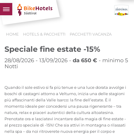
BIKEHOTELS
HOME
HOTELS & PACCHETTI
PACCHETTI VACANZA
HOTELS & PACCHETTI
Speciale fine estate -15%
TOUR & TERRITORI
L'ALTO ADIGE & NOI
28/08/2026 - 13/09/2026 -
da 650 €
- minimo 5
Notti
INFO UTILI
Quando il sole estivo si fa più tenue e una luce dorata avvolge i
boschi di castagni attorno a Velturno, inizia una delle stagioni
più affascinanti della Valle Isarco: la fine dell’estate. È il
momento ideale per concedersi una pausa rigenerante – tra
natura, relax e piaceri autentici della cultura altoatesina.
Prenotate ora e lasciatevi incantare dalla magia di fine estate -
al prezzo speciale di -15%! Che sia attivi in montagna o rilassati
nella spa – da noi ritroverete nuova energia per il corpo e