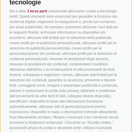
tecnologie
Noi e altre
3 terze parti
selezionate utilizziamo cookie e tecnologie
simili. Questi strumenti sono essenziali per garantire la fruizione dei
contenuti digitali, migliorare la navigazione e, previo tuo consenso,
per scopi pubblicitari. Ad esempio, potremmo utilizzare i tuoi dati per
le seguenti finalità: archiviare informazioni su dispositivo e/o
accedervi, utilizzare dati limitati per la selezione della pubblicità,
creare profili per la pubblicità personalizzata, utilizzare profili per la
selezione di pubblicità personalizzata, creare profili per la
personalizzazione dei contenuti, utilizzare profili per la selezione di
contenuti personalizzati, misurare le prestazioni degli annunci,
misurare le prestazioni dei contenuti, comprendere il pubblico
attraverso statistiche o la combinazione di dati provenienti da fonti
diverse, sviluppare e migliorare i servizi, utilizzare dati limitati per la
BIKEHOTELS
IN BICI IN ALTO
SERVIZI
selezione dei contenuti, garantire la sicurezza, prevenire e rilevare
frodi, correggere errori, erogare e presentare pubblicità e contenuto,
SÜDTIROL
ADIGE
INFORM
salvare e comunicare le scelte sulla privacy, abbinare e combinare
dati provenienti da altre fonti di dati, collegare diversi dispositivi,
Hotel & pacchetti
Mountainbiking in Alto
Contatto
identificare i dispositivi in base alle informazioni trasmesse
Adige
automaticamente, utilizzare dati di geolocalizzazione precisi,
Pacchetti vacanze
Come arriv
riconoscere i dispositivi in base a informazioni richieste attivamente.
In bici da corsa in Alto
Buoni vacanza
Meteo
Puoi liberamente prestare, rifiutare o revocare il tuo consenso senza
Adige
incorrere in limitazioni sostanziali. Cliccando su "Accetta cookie,"
Hot Deals
Eventi
acconsenti all'uso di cookie e strumenti simili. Utilizza il pulsante
Ciclabili in Alto Adige