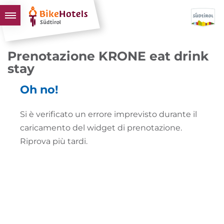
BIKEHOTELS
Prenotazione KRONE eat drink
HOTELS & PACCHETTI
stay
TOUR & TERRITORI
Oh no!
L'ALTO ADIGE & NOI
Si è verificato un errore imprevisto durante il
INFO UTILI
caricamento del widget di prenotazione.
Riprova più tardi.