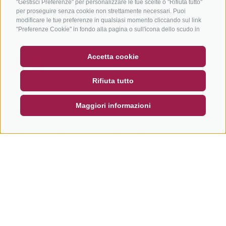
Bike & Work
Catalogo
"Gestisci Preferenze" per personalizzare le tue scelte o "Rifiuta tutto"
Scuole bike
per proseguire senza cookie non strettamente necessari. Puoi
modificare le tue preferenze in qualsiasi momento cliccando sul link
Tutti i tour
"Preferenze Cookie" in fondo alla pagina o sull'icona dello scudo in
basso a sinistra. Le tue preferenze si applicheranno al solo
dispositivo in uso.
BUONO
FAQ - GARANZIA DI QUALITÀ
Accetta cookie
NEWSLETTER
SOCIAL WALL
METEO
Rifiuta tutto
DE
IT
EN
info@bikehotels.it
Maggiori informazioni
ISCRIVITI ALLA NOSTRA NEWSLETTER
ISCRIVITI ADESSO