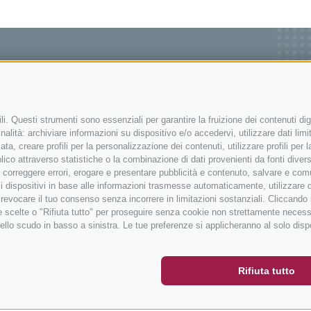
I IN ALTO ADIGE
SERVIZI & INFORMAZ
i. Questi strumenti sono essenziali per garantire la fruizione dei contenuti dig
king in Alto Adige
Contatto
alità: archiviare informazioni su dispositivo e/o accedervi, utilizzare dati limita
corsa in Alto Adige
Come arrivare
zata, creare profili per la personalizzazione dei contenuti, utilizzare profili per
co attraverso statistiche o la combinazione di dati provenienti da fonti diverse, 
n Alto Adige
Meteo
i, correggere errori, erogare e presentare pubblicità e contenuto, salvare e co
e
Eventi
are i dispositivi in base alle informazioni trasmesse automaticamente, utilizzare 
o revocare il tuo consenso senza incorrere in limitazioni sostanziali. Cliccando
r
Catalogo
tue scelte o "Rifiuta tutto" per proseguire senza cookie non strettamente neces
ER
SOCIAL WALL
METEO
ello scudo in basso a sinistra. Le tue preferenze si applicheranno al solo disp
@bikehotels.it
Rifiuta tutto