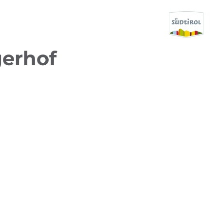
gerhof
CERCA E PRENOTA
SCOPRI L'ALTO ADIGE
QUANDO?
-
DOVE?
COSA?