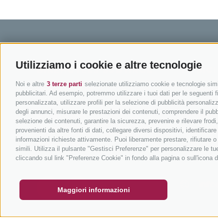
Utilizziamo i cookie e altre tecnologie
BIKEHOTELS SÜDTIROL
IN BIC
Noi e altre
3 terze parti
selezionate utilizziamo cookie e tecnologie simil
Hotel & pacchetti
Mountainbi
pubblicitari. Ad esempio, potremmo utilizzare i tuoi dati per le seguenti fin
Pacchetti vacanze
In bici da 
personalizzata, utilizzare profili per la selezione di pubblicità personaliz
degli annunci, misurare le prestazioni dei contenuti, comprendere il pubbli
Buoni vacanza
Ciclabili i
selezione dei contenuti, garantire la sicurezza, prevenire e rilevare frod
Hot Deals
Scuole bik
provenienti da altre fonti di dati, collegare diversi dispositivi, identific
informazioni richieste attivamente. Puoi liberamente prestare, rifiutare 
Bike & Work
Tutti i tou
simili. Utilizza il pulsante "Gestisci Preferenze" per personalizzare le 
BUONO
FAQ - GARANZIA DI QUALITÀ
NEWSLETT
cliccando sul link "Preferenze Cookie" in fondo alla pagina o sull'icona d
info
Maggiori informazioni