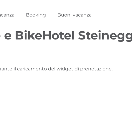
acanza
Booking
Buoni vacanza
 e BikeHotel Steineg
urante il caricamento del widget di prenotazione.