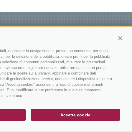
Contin
ISCRIVITI ALLA NOSTRA
IONI
NEWSLETTER
itali, migliorare la navigazione e, previo tuo consenso, per scopi
ti per la selezione della pubblicità, creare profili per la pubblicità
 la selezione di contenuti personalizzati, misurare le prestazioni
sviluppare e migliorare i servizi, utilizzare dati limitati per la
municare le scelte sulla privacy, abbinare e combinare dati
dati di geolocalizzazione precisi, riconoscere i dispositivi in base a
 su "Accetta cookie," acconsenti all'uso di cookie e strumenti
sari. Puoi modificare le tue preferenze in qualsiasi momento
DE
IT
EN
ositivo in uso.
ISCRIVITI ADESSO
Accetta cookie