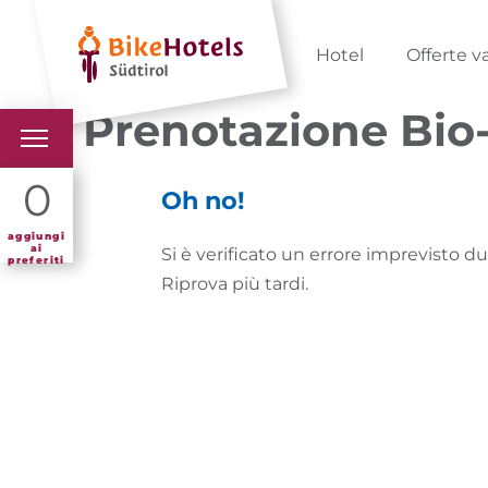
Hotel
Offerte v
Prenotazione Bio-
BIKEHOTELS
0
Oh no!
HOTELS & PACCHETTI
aggiungi
ai
Si è verificato un errore imprevisto d
preferiti
Riprova più tardi.
TOUR & TERRITORI
L'ALTO ADIGE & NOI
INFO UTILI