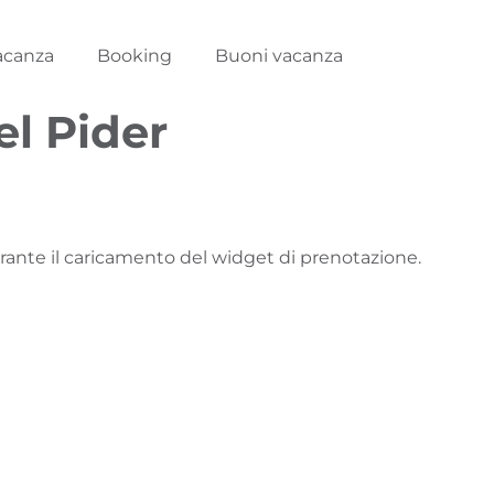
acanza
Booking
Buoni vacanza
l Pider
urante il caricamento del widget di prenotazione.