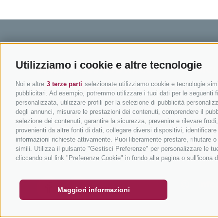
Utilizziamo i cookie e altre tecnologie
BIKEHOTELS SÜDTIROL
IN BIC
Noi e altre
3 terze parti
selezionate utilizziamo cookie e tecnologie simil
Hotel & pacchetti
Mountainbi
pubblicitari. Ad esempio, potremmo utilizzare i tuoi dati per le seguenti fin
Pacchetti vacanze
In bici da 
personalizzata, utilizzare profili per la selezione di pubblicità personaliz
degli annunci, misurare le prestazioni dei contenuti, comprendere il pubbli
Buoni vacanza
Ciclabili i
selezione dei contenuti, garantire la sicurezza, prevenire e rilevare frod
Hot Deals
Scuole bik
provenienti da altre fonti di dati, collegare diversi dispositivi, identific
informazioni richieste attivamente. Puoi liberamente prestare, rifiutare 
Bike & Work
Tutti i tou
simili. Utilizza il pulsante "Gestisci Preferenze" per personalizzare le 
BUONO
FAQ - GARANZIA DI QUALITÀ
NEWSLETT
cliccando sul link "Preferenze Cookie" in fondo alla pagina o sull'icona d
info
Maggiori informazioni