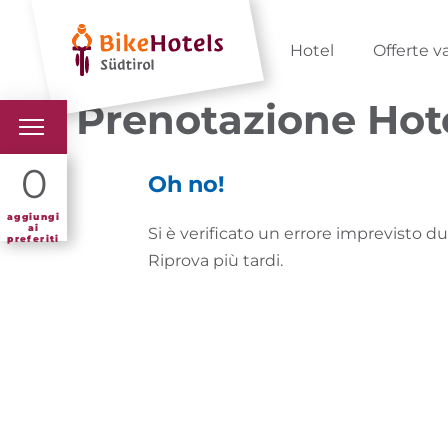
Hotel
Offerte v
Prenotazione Hote
BIKEHOTELS
0
Oh no!
HOTELS & PACCHETTI
aggiungi
ai
Si è verificato un errore imprevisto d
preferiti
Riprova più tardi.
TOUR & TERRITORI
L'ALTO ADIGE & NOI
INFO UTILI