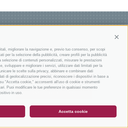
Contin
ISCRIVITI ALLA NOSTRA
IONI
NEWSLETTER
itali, migliorare la navigazione e, previo tuo consenso, per scopi
ti per la selezione della pubblicità, creare profili per la pubblicità
 la selezione di contenuti personalizzati, misurare le prestazioni
sviluppare e migliorare i servizi, utilizzare dati limitati per la
municare le scelte sulla privacy, abbinare e combinare dati
dati di geolocalizzazione precisi, riconoscere i dispositivi in base a
 su "Accetta cookie," acconsenti all'uso di cookie e strumenti
sari. Puoi modificare le tue preferenze in qualsiasi momento
DE
IT
EN
ositivo in uso.
ISCRIVITI ADESSO
Accetta cookie