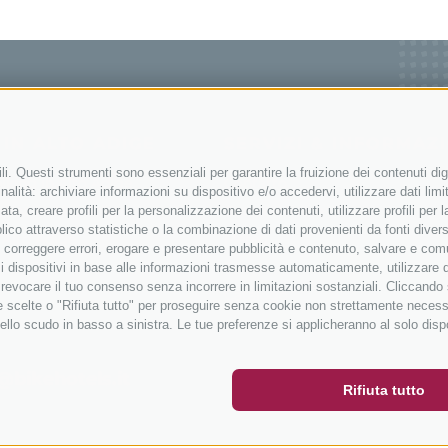
I IN ALTO ADIGE
SERVIZI & INFORMAZ
i. Questi strumenti sono essenziali per garantire la fruizione dei contenuti dig
king in Alto Adige
Contatto
alità: archiviare informazioni su dispositivo e/o accedervi, utilizzare dati limita
corsa in Alto Adige
Come arrivare
zata, creare profili per la personalizzazione dei contenuti, utilizzare profili per
co attraverso statistiche o la combinazione di dati provenienti da fonti diverse, 
n Alto Adige
Meteo
i, correggere errori, erogare e presentare pubblicità e contenuto, salvare e co
e
Eventi
are i dispositivi in base alle informazioni trasmesse automaticamente, utilizzare 
o revocare il tuo consenso senza incorrere in limitazioni sostanziali. Cliccando
r
Catalogo
tue scelte o "Rifiuta tutto" per proseguire senza cookie non strettamente neces
ER
SOCIAL WALL
METEO
ello scudo in basso a sinistra. Le tue preferenze si applicheranno al solo disp
@bikehotels.it
Rifiuta tutto