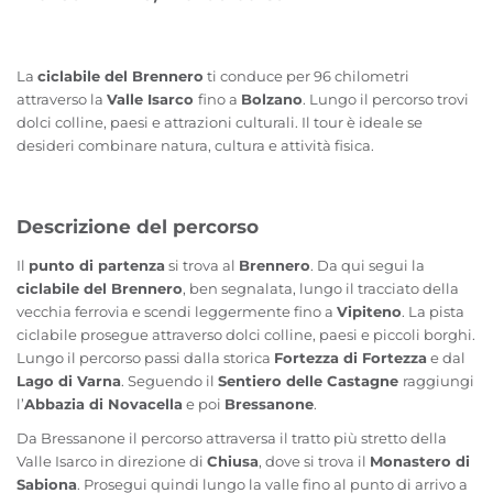
La
ciclabile del Brennero
ti conduce per 96 chilometri
attraverso la
Valle Isarco
fino a
Bolzano
. Lungo il percorso trovi
dolci colline, paesi e attrazioni culturali. Il tour è ideale se
desideri combinare natura, cultura e attività fisica.
Descrizione del percorso
Il
punto di partenza
si trova al
Brennero
. Da qui segui la
ciclabile del Brennero
, ben segnalata, lungo il tracciato della
vecchia ferrovia e scendi leggermente fino a
Vipiteno
. La pista
ciclabile prosegue attraverso dolci colline, paesi e piccoli borghi.
Lungo il percorso passi dalla storica
Fortezza di Fortezza
e dal
Lago di Varna
. Seguendo il
Sentiero delle Castagne
raggiungi
l’
Abbazia di Novacella
e poi
Bressanone
.
Da Bressanone il percorso attraversa il tratto più stretto della
Valle Isarco in direzione di
Chiusa
, dove si trova il
Monastero di
Sabiona
. Prosegui quindi lungo la valle fino al punto di arrivo a