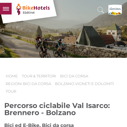
BIKEHOTELS
HOTELS & PACCHETTI
TOUR & TERRITORI
L'ALTO ADIGE & NOI
INFO UTILI
HOME
TOUR & TERRITORI
BICI DA CORSA
REGIONI BICI DA CORSA
BOLZANO VIGNETI E DOLOMITI
TOUR
Percorso ciclabile Val Isarco:
Brennero - Bolzano
Bici ed E-Bike, Bici da corsa