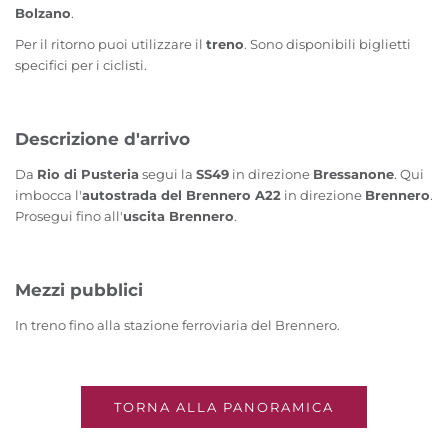
Bolzano
.
Per il ritorno puoi utilizzare il
treno
. Sono disponibili biglietti
specifici per i ciclisti.
Descrizione d'arrivo
Da
Rio di Pusteria
segui la
SS49
in direzione
Bressanone
. Qui
imbocca l'
autostrada del Brennero A22
in direzione
Brennero
.
Prosegui fino all'
uscita Brennero
.
Mezzi pubblici
In treno fino alla stazione ferroviaria del Brennero.
TORNA ALLA PANORAMICA