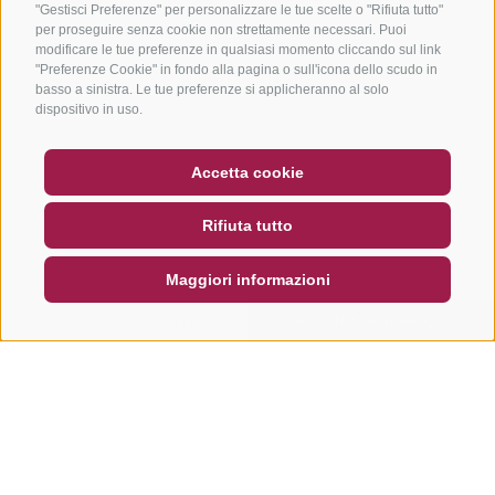
"Gestisci Preferenze" per personalizzare le tue scelte o "Rifiuta tutto"
per proseguire senza cookie non strettamente necessari. Puoi
modificare le tue preferenze in qualsiasi momento cliccando sul link
"Preferenze Cookie" in fondo alla pagina o sull'icona dello scudo in
basso a sinistra. Le tue preferenze si applicheranno al solo
dispositivo in uso.
BUONO
FAQ - GARANZIA DI QUALITÀ
Accetta cookie
NEWSLETTER
SOCIAL WALL
METEO
Rifiuta tutto
DE
IT
EN
Maggiori informazioni
CERCA E PRENOTA
RICHIESTA RAPIDA