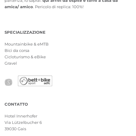
partenza, lo saprai:
qui arrivi da ospite e torni a casa da
amica/ amico
. Pericolo di replica: 100%!
SPECIALIZZAZIONE
Mountainbike & eMTB
Bici da corsa
Cicloturismo & eBike
Gravel
CONTATTO
Hotel Innerhofer
Via Lützelbucher 6
39030 Gais