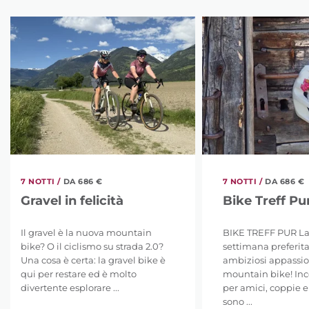
7 NOTTI /
DA 686 €
7 NOTTI /
DA 686 €
Gravel in felicità
Bike Treff Pu
Il gravel è la nuova mountain
BIKE TREFF PUR La
bike? O il ciclismo su strada 2.0?
settimana preferita
Una cosa è certa: la gravel bike è
ambiziosi appassio
qui per restare ed è molto
mountain bike! In
divertente esplorare ...
per amici, coppie e
sono ...