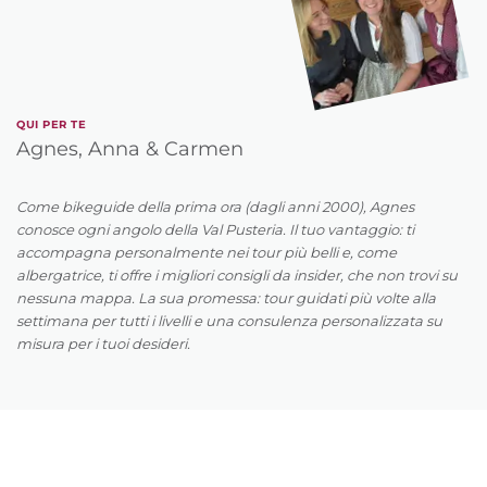
Ci sono uno o più tubi dell'acqua per pulire la
bicicletta.
C'è un set Torx.
Il capo guida una volta alla settimana.
QUI PER TE
Su richiesta, possiamo organizzare per voi il
Agnes, Anna & Carmen
noleggio di una bici da strada.
Abbiamo un compressore.
Come bikeguide della prima ora (dagli anni 2000), Agnes
Noleggiamo caschi.
conosce ogni angolo della Val Pusteria. Il tuo vantaggio: ti
Per quanto riguarda i tour guidati, collaboriamo
accompagna personalmente nei tour più belli e, come
con una scuola bike.
albergatrice, ti offre i migliori consigli da insider, che non trovi su
In caso di emergenza: È disponibile un servizio taxi
nessuna mappa. La sua promessa: tour guidati più volte alla
settimana per tutti i livelli e una consulenza personalizzata su
a pagamento.
misura per i tuoi desideri.
I pezzi di ricambio come tubi e pastiglie dei freni
sono disponibili nel negozio partner.