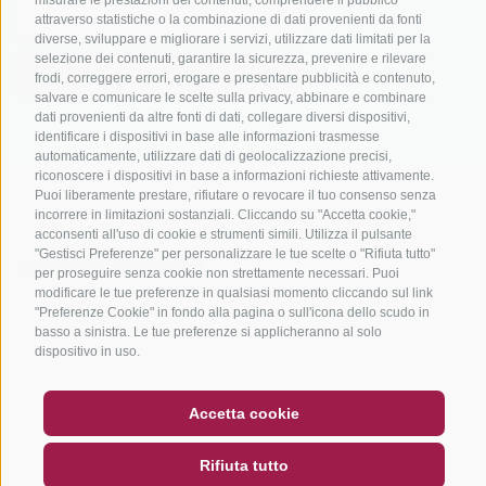
attraverso statistiche o la combinazione di dati provenienti da fonti
diverse, sviluppare e migliorare i servizi, utilizzare dati limitati per la
selezione dei contenuti, garantire la sicurezza, prevenire e rilevare
ISCRIVITI ADESSO
frodi, correggere errori, erogare e presentare pubblicità e contenuto,
salvare e comunicare le scelte sulla privacy, abbinare e combinare
dati provenienti da altre fonti di dati, collegare diversi dispositivi,
identificare i dispositivi in base alle informazioni trasmesse
automaticamente, utilizzare dati di geolocalizzazione precisi,
riconoscere i dispositivi in base a informazioni richieste attivamente.
Puoi liberamente prestare, rifiutare o revocare il tuo consenso senza
CREDITS
|
MAPPA DEL SITO
|
COOKIE POLICY
|
PRIVACY
|
incorrere in limitazioni sostanziali. Cliccando su "Accetta cookie,"
PREFERENZE COOKIES
acconsenti all'uso di cookie e strumenti simili. Utilizza il pulsante
"Gestisci Preferenze" per personalizzare le tue scelte o "Rifiuta tutto"
created with passion by
per proseguire senza cookie non strettamente necessari. Puoi
modificare le tue preferenze in qualsiasi momento cliccando sul link
"Preferenze Cookie" in fondo alla pagina o sull'icona dello scudo in
basso a sinistra. Le tue preferenze si applicheranno al solo
dispositivo in uso.
BUONO
FAQ - GARANZIA DI QUALITÀ
NEWSLETTER
SOCIAL WALL
METEO
Accetta cookie
DE
IT
EN
Rifiuta tutto