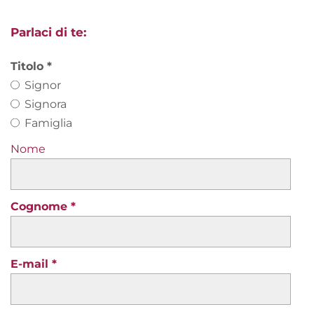
- Informazioni sui luoghi di interesse raggiungibili
senza auto.
Parlaci di te:
- Informazioni sulle guide, sull'hardware (come
biancheria, attrezzi, ecc.).
Titolo
- Informazioni sulla regione delle biciclette
Signor
- Informazioni sui tour e sulla rete di piste ciclabili
Signora
- Informazioni su altre certificazioni
Famiglia
- Informazioni sui consigli
Nome
- Informazioni sul noleggio di biciclette
- Info sul tempo
- Info su negozi e servizi
- Info sui trasporti pubblici
Cognome
Abbiamo un nostro programma settimanale per i
nostri ospiti.
Il garage per biciclette è videosorvegliato.
E-mail
C'è una pompa a pavimento.
Noleggiamo le e-bike (hardtail e full) presso il
nostro negozio di biciclette partner.