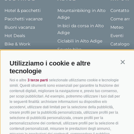
Hotel & pacchetti
Mountainbiking in Alto
Contatto
Adige
Pacchetti vacanze
Come arriv
In bici da corsa in Alto
Buoni vacanza
Meteo
Adige
Hot Deals
Eventi
Ciclabili in Alto Adige
Bike & Work
Catalogo
Scuole bike
Tutti i tour
Utilizziamo i cookie e altre
Contin
tecnologie
Noi e altre
3 terze parti
selezionate utilizziamo cookie e tecnologie
simili. Questi strumenti sono essenziali per garantire la fruizione dei
contenuti digitali, migliorare la navigazione e, previo tuo consenso,
per scopi pubblicitari. Ad esempio, potremmo utilizzare i tuoi dati per
info@bikehotels.it
le seguenti finalità: archiviare informazioni su dispositivo e/o
accedervi, utilizzare dati limitati per la selezione della pubblicità,
creare profili per la pubblicità personalizzata, utilizzare profili per la
selezione di pubblicità personalizzata, creare profili per la
ISCRIVITI ALLA NOSTRA NEWSLETTER
personalizzazione dei contenuti, utilizzare profili per la selezione di
contenuti personalizzati, misurare le prestazioni degli annunci,
misurare le prestazioni dei contenuti, comprendere il pubblico