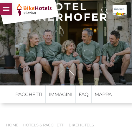
HOTEL
INNERHOFER
BIKEHOTELS
HOTELS & PACCHETTI
TOUR & TERRITORI
L'ALTO ADIGE & NOI
INFO UTILI
PACCHETTI
IMMAGINI
FAQ
MAPPA
HOME
HOTELS & PACCHETTI
BIKEHOTELS