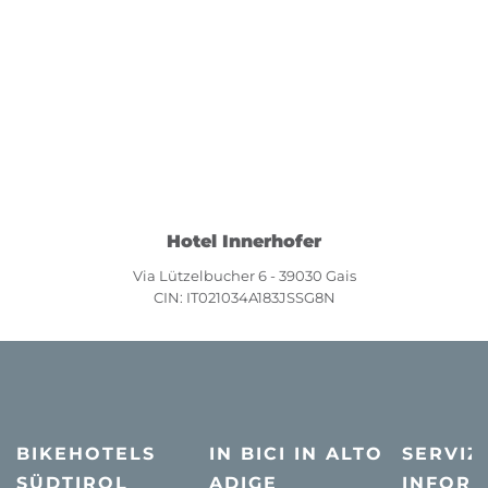
Hotel Innerhofer
Via Lützelbucher 6 - 39030 Gais
CIN: IT021034A183JSSG8N
BIKEHOTELS
IN BICI IN ALTO
SERVIZI
SÜDTIROL
ADIGE
INFORM