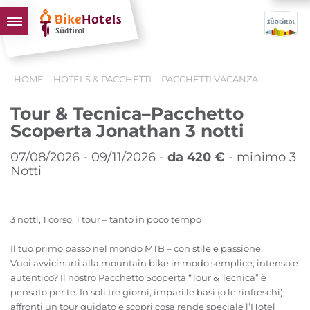
BIKEHOTELS
HOME
HOTELS & PACCHETTI
PACCHETTI VACANZA
HOTELS & PACCHETTI
Tour & Tecnica–Pacchetto
TOUR & TERRITORI
Scoperta Jonathan 3 notti
L'ALTO ADIGE & NOI
07/08/2026 - 09/11/2026 -
da 420 €
- minimo 3
INFO UTILI
Notti
3 notti, 1 corso, 1 tour – tanto in poco tempo
Il tuo primo passo nel mondo MTB – con stile e passione.
Vuoi avvicinarti alla mountain bike in modo semplice, intenso e
autentico? Il nostro Pacchetto Scoperta “Tour & Tecnica” è
pensato per te. In soli tre giorni, impari le basi (o le rinfreschi),
affronti un tour guidato e scopri cosa rende speciale l’Hotel