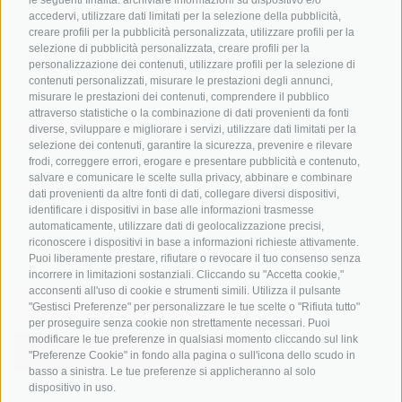
Ciclabili in Alto Adige
accedervi, utilizzare dati limitati per la selezione della pubblicità,
Bike & Work
Catalogo
creare profili per la pubblicità personalizzata, utilizzare profili per la
Scuole bike
selezione di pubblicità personalizzata, creare profili per la
Tutti i tour
personalizzazione dei contenuti, utilizzare profili per la selezione di
contenuti personalizzati, misurare le prestazioni degli annunci,
misurare le prestazioni dei contenuti, comprendere il pubblico
attraverso statistiche o la combinazione di dati provenienti da fonti
diverse, sviluppare e migliorare i servizi, utilizzare dati limitati per la
selezione dei contenuti, garantire la sicurezza, prevenire e rilevare
frodi, correggere errori, erogare e presentare pubblicità e contenuto,
salvare e comunicare le scelte sulla privacy, abbinare e combinare
info@bikehotels.it
dati provenienti da altre fonti di dati, collegare diversi dispositivi,
identificare i dispositivi in base alle informazioni trasmesse
automaticamente, utilizzare dati di geolocalizzazione precisi,
riconoscere i dispositivi in base a informazioni richieste attivamente.
ISCRIVITI ALLA NOSTRA NEWSLETTER
Puoi liberamente prestare, rifiutare o revocare il tuo consenso senza
incorrere in limitazioni sostanziali. Cliccando su "Accetta cookie,"
acconsenti all'uso di cookie e strumenti simili. Utilizza il pulsante
"Gestisci Preferenze" per personalizzare le tue scelte o "Rifiuta tutto"
per proseguire senza cookie non strettamente necessari. Puoi
modificare le tue preferenze in qualsiasi momento cliccando sul link
ISCRIVITI ADESSO
"Preferenze Cookie" in fondo alla pagina o sull'icona dello scudo in
basso a sinistra. Le tue preferenze si applicheranno al solo
dispositivo in uso.