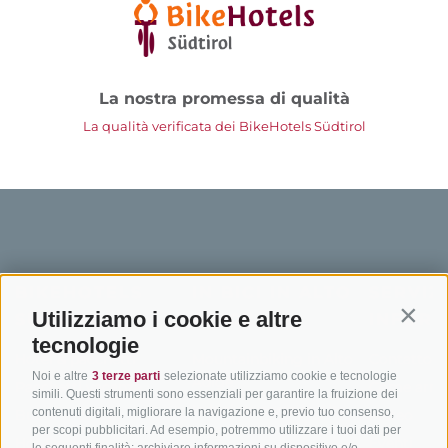
La nostra promessa di qualità
La qualità verificata dei BikeHotels Südtirol
BIKEHOTELS
IN BICI IN ALTO
SERVIZI
Utilizziamo i cookie e altre
SÜDTIROL
ADIGE
INFORM
Contin
tecnologie
Hotel & pacchetti
Mountainbiking in Alto
Contatto
Noi e altre
3 terze parti
selezionate utilizziamo cookie e tecnologie
Adige
Pacchetti vacanze
Come arriv
simili. Questi strumenti sono essenziali per garantire la fruizione dei
In bici da corsa in Alto
contenuti digitali, migliorare la navigazione e, previo tuo consenso,
Buoni vacanza
Meteo
per scopi pubblicitari. Ad esempio, potremmo utilizzare i tuoi dati per
Adige
Hot Deals
Eventi
le seguenti finalità: archiviare informazioni su dispositivo e/o