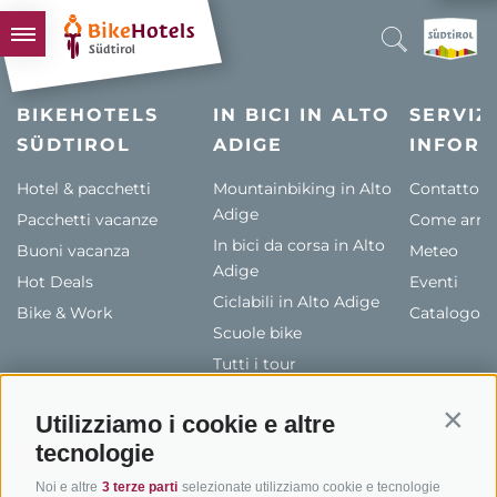
BIKEHOTELS
BIKEHOTELS
IN BICI IN ALTO
SERVIZI
SÜDTIROL
HOTELS & PACCHETTI
ADIGE
INFORM
TOUR & TERRITORI
Hotel & pacchetti
Mountainbiking in Alto
Contatto
Adige
Pacchetti vacanze
L'ALTO ADIGE & NOI
Come arriv
In bici da corsa in Alto
Buoni vacanza
Meteo
INFO UTILI
Adige
Hot Deals
Eventi
Ciclabili in Alto Adige
Bike & Work
Catalogo
Scuole bike
Tutti i tour
Utilizziamo i cookie e altre
Contin
tecnologie
Noi e altre
3 terze parti
selezionate utilizziamo cookie e tecnologie