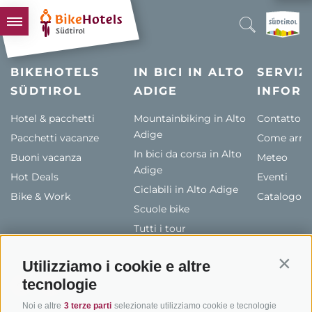
BIKEHOTELS
BIKEHOTELS
IN BICI IN ALTO
SERVIZI
SÜDTIROL
HOTELS & PACCHETTI
ADIGE
INFORM
TOUR & TERRITORI
Hotel & pacchetti
Mountainbiking in Alto
Contatto
Adige
Pacchetti vacanze
L'ALTO ADIGE & NOI
Come arriv
In bici da corsa in Alto
Buoni vacanza
Meteo
INFO UTILI
Adige
Hot Deals
Eventi
Ciclabili in Alto Adige
Bike & Work
Catalogo
Scuole bike
Tutti i tour
Utilizziamo i cookie e altre
Contin
tecnologie
Noi e altre
3 terze parti
selezionate utilizziamo cookie e tecnologie