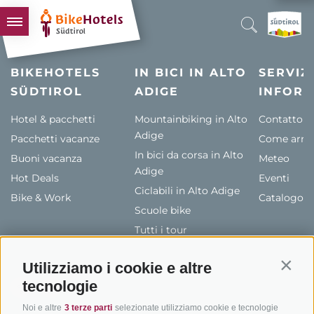
BIKEHOTELS
BIKEHOTELS
IN BICI IN ALTO
SERVIZI
SÜDTIROL
HOTELS & PACCHETTI
ADIGE
INFORM
TOUR & TERRITORI
Hotel & pacchetti
Mountainbiking in Alto
Contatto
Adige
Pacchetti vacanze
L'ALTO ADIGE & NOI
Come arriv
In bici da corsa in Alto
Buoni vacanza
Meteo
INFO UTILI
Adige
Hot Deals
Eventi
Ciclabili in Alto Adige
Bike & Work
Catalogo
Scuole bike
Tutti i tour
Utilizziamo i cookie e altre
Contin
tecnologie
Noi e altre
3 terze parti
selezionate utilizziamo cookie e tecnologie