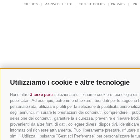
CREDITS
|
MAPPA DEL SITO
|
COOKIE POLICY
|
PRIVACY
|
PRE
Utilizziamo i cookie e altre tecnologie
Noi e altre
3 terze parti
selezionate utilizziamo cookie e tecnologie simil
pubblicitari. Ad esempio, potremmo utilizzare i tuoi dati per le seguenti fin
personalizzata, utilizzare profili per la selezione di pubblicità personaliz
degli annunci, misurare le prestazioni dei contenuti, comprendere il pubbli
selezione dei contenuti, garantire la sicurezza, prevenire e rilevare frod
provenienti da altre fonti di dati, collegare diversi dispositivi, identific
informazioni richieste attivamente. Puoi liberamente prestare, rifiutare 
simili. Utilizza il pulsante "Gestisci Preferenze" per personalizzare le 