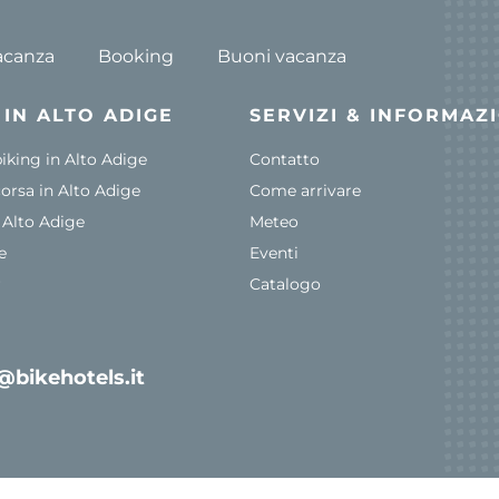
acanza
Booking
Buoni vacanza
I IN ALTO ADIGE
SERVIZI & INFORMAZ
king in Alto Adige
Contatto
corsa in Alto Adige
Come arrivare
n Alto Adige
Meteo
e
Eventi
r
Catalogo
@bikehotels.it