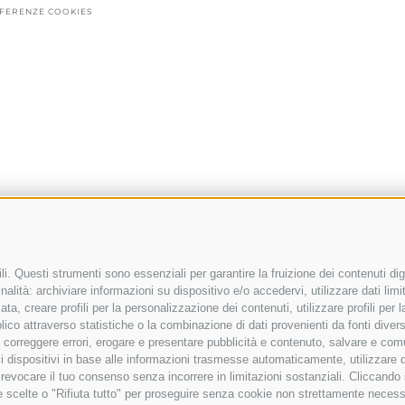
FERENZE COOKIES
i. Questi strumenti sono essenziali per garantire la fruizione dei contenuti dig
alità: archiviare informazioni su dispositivo e/o accedervi, utilizzare dati limita
zata, creare profili per la personalizzazione dei contenuti, utilizzare profili per
co attraverso statistiche o la combinazione di dati provenienti da fonti diverse, 
i, correggere errori, erogare e presentare pubblicità e contenuto, salvare e co
are i dispositivi in base alle informazioni trasmesse automaticamente, utilizzare 
o revocare il tuo consenso senza incorrere in limitazioni sostanziali. Cliccando
tue scelte o "Rifiuta tutto" per proseguire senza cookie non strettamente neces