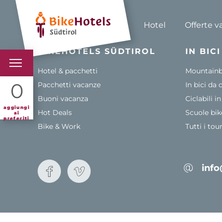
Hotel
Offerte v
BIKEHOTELS SÜDTIROL
IN BIC
Hotel & pacchetti
Mountainbi
BIKEHOTELS
0
Pacchetti vacanze
In bici da 
Buoni vacanza
Ciclabili i
HOTELS & PACCHETTI
aggiungi
Hot Deals
Scuole bik
ai
preferiti
Bike & Work
Tutti i tou
TOUR & TERRITORI
L'ALTO ADIGE & NOI
info
INFO UTILI