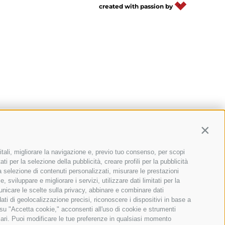
created with passion by
TROVA BIKEHOTEL
PACCHETTI VACANZE
Contin
itali, migliorare la navigazione e, previo tuo consenso, per scopi
ti per la selezione della pubblicità, creare profili per la pubblicità
 la selezione di contenuti personalizzati, misurare le prestazioni
sviluppare e migliorare i servizi, utilizzare dati limitati per la
municare le scelte sulla privacy, abbinare e combinare dati
dati di geolocalizzazione precisi, riconoscere i dispositivi in base a
 su "Accetta cookie," acconsenti all'uso di cookie e strumenti
sari. Puoi modificare le tue preferenze in qualsiasi momento