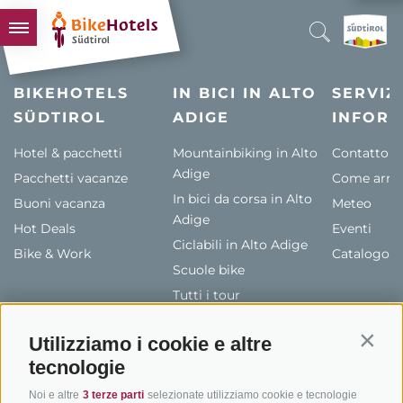
BIKEHOTELS
BIKEHOTELS
IN BICI IN ALTO
SERVIZI
SÜDTIROL
HOTELS & PACCHETTI
ADIGE
INFORM
TOUR & TERRITORI
Hotel & pacchetti
Mountainbiking in Alto
Contatto
Adige
Pacchetti vacanze
L'ALTO ADIGE & NOI
Come arriv
In bici da corsa in Alto
Buoni vacanza
Meteo
INFO UTILI
Adige
Hot Deals
Eventi
Ciclabili in Alto Adige
Bike & Work
Catalogo
Scuole bike
Tutti i tour
Utilizziamo i cookie e altre
Contin
tecnologie
Noi e altre
3 terze parti
selezionate utilizziamo cookie e tecnologie