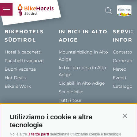
BIKEHOTELS
BIKEHOTELS
IN BICI IN ALTO
SERVIZI
SÜDTIROL
HOTELS & PACCHETTI
ADIGE
INFORM
TOUR & TERRITORI
Hotel & pacchetti
Mountainbiking in Alto
Contatto
Adige
Pacchetti vacanze
L'ALTO ADIGE & NOI
Come arriv
In bici da corsa in Alto
Buoni vacanza
Meteo
INFO UTILI
Adige
Hot Deals
Eventi
Ciclabili in Alto Adige
Bike & Work
Catalogo
Scuole bike
Tutti i tour
Utilizziamo i cookie e altre
Contin
tecnologie
Noi e altre
3 terze parti
selezionate utilizziamo cookie e tecnologie