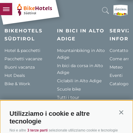
BIKEHOTELS
BIKEHOTELS
IN BICI IN ALTO
SERVIZI
SÜDTIROL
HOTELS & PACCHETTI
ADIGE
INFORM
TOUR & TERRITORI
Hotel & pacchetti
Mountainbiking in Alto
Contatto
Adige
Pacchetti vacanze
L'ALTO ADIGE & NOI
Come arriv
In bici da corsa in Alto
Buoni vacanza
Meteo
INFO UTILI
Adige
Hot Deals
Eventi
Ciclabili in Alto Adige
Bike & Work
Catalogo
Scuole bike
Tutti i tour
Utilizziamo i cookie e altre
Contin
tecnologie
Noi e altre
3 terze parti
selezionate utilizziamo cookie e tecnologie