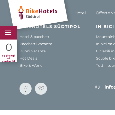
Hotel
Offerte v
BIKEHOTELS SÜDTIROL
IN BIC
Hotel & pacchetti
Mountainbi
BIKEHOTELS
0
Pacchetti vacanze
In bici da 
Buoni vacanza
Ciclabili i
HOTELS & PACCHETTI
aggiungi
Hot Deals
Scuole bik
ai
preferiti
Bike & Work
Tutti i tou
TOUR & TERRITORI
L'ALTO ADIGE & NOI
info
INFO UTILI