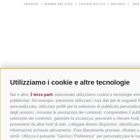
CREDITS
|
MAPPA DEL SITO
|
COOKIE POLICY
|
PRIVACY
|
PRE
Utilizziamo i cookie e altre tecnologie
Noi e altre
3 terze parti
selezionate utilizziamo cookie e tecnologie simil
pubblicitari. Ad esempio, potremmo utilizzare i tuoi dati per le seguenti fin
personalizzata, utilizzare profili per la selezione di pubblicità personaliz
degli annunci, misurare le prestazioni dei contenuti, comprendere il pubbli
selezione dei contenuti, garantire la sicurezza, prevenire e rilevare frod
provenienti da altre fonti di dati, collegare diversi dispositivi, identific
informazioni richieste attivamente. Puoi liberamente prestare, rifiutare 
simili. Utilizza il pulsante "Gestisci Preferenze" per personalizzare le 