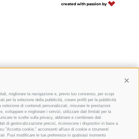
created with passion by
TROVA BIKEHOTEL
PACCHETTI VACANZE
Contin
itali, migliorare la navigazione e, previo tuo consenso, per scopi
ti per la selezione della pubblicità, creare profili per la pubblicità
 la selezione di contenuti personalizzati, misurare le prestazioni
sviluppare e migliorare i servizi, utilizzare dati limitati per la
municare le scelte sulla privacy, abbinare e combinare dati
dati di geolocalizzazione precisi, riconoscere i dispositivi in base a
 su "Accetta cookie," acconsenti all'uso di cookie e strumenti
sari. Puoi modificare le tue preferenze in qualsiasi momento