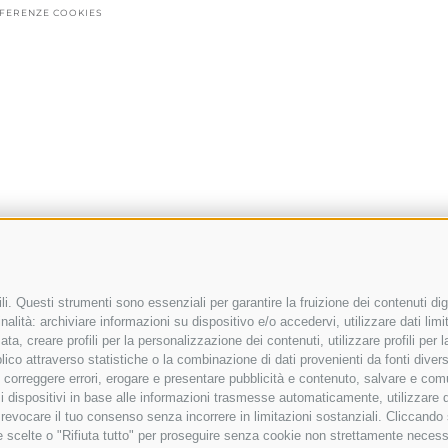
FERENZE COOKIES
i. Questi strumenti sono essenziali per garantire la fruizione dei contenuti dig
alità: archiviare informazioni su dispositivo e/o accedervi, utilizzare dati limita
zata, creare profili per la personalizzazione dei contenuti, utilizzare profili per
co attraverso statistiche o la combinazione di dati provenienti da fonti diverse, 
i, correggere errori, erogare e presentare pubblicità e contenuto, salvare e co
are i dispositivi in base alle informazioni trasmesse automaticamente, utilizzare 
o revocare il tuo consenso senza incorrere in limitazioni sostanziali. Cliccando
tue scelte o "Rifiuta tutto" per proseguire senza cookie non strettamente neces