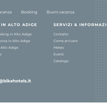
acanza
Booking
Buoni vacanza
I IN ALTO ADIGE
SERVIZI & INFORMAZ
king in Alto Adige
Contatto
corsa in Alto Adige
Come arrivare
n Alto Adige
Meteo
e
Eventi
r
Catalogo
@bikehotels.it