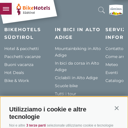
BIKEHOTELS
BIKEHOTELS
IN BICI IN ALTO
SERVIZI
SÜDTIROL
HOTELS & PACCHETTI
ADIGE
INFORM
TOUR & TERRITORI
Hotel & pacchetti
Mountainbiking in Alto
Contatto
Adige
Pacchetti vacanze
L'ALTO ADIGE & NOI
Come arriv
In bici da corsa in Alto
Buoni vacanza
Meteo
INFO UTILI
Adige
Hot Deals
Eventi
Ciclabili in Alto Adige
Bike & Work
Catalogo
Scuole bike
Tutti i tour
Utilizziamo i cookie e altre
Contin
tecnologie
Noi e altre
3 terze parti
selezionate utilizziamo cookie e tecnologie