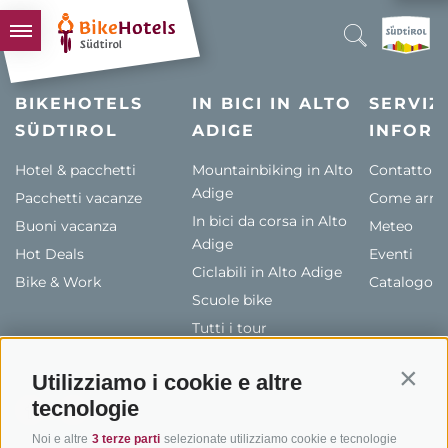
BIKEHOTELS
BIKEHOTELS
IN BICI IN ALTO
SERVIZI
SÜDTIROL
HOTELS & PACCHETTI
ADIGE
INFORM
TOUR & TERRITORI
Hotel & pacchetti
Mountainbiking in Alto
Contatto
Adige
Pacchetti vacanze
L'ALTO ADIGE & NOI
Come arriv
In bici da corsa in Alto
Buoni vacanza
Meteo
INFO UTILI
Adige
Hot Deals
Eventi
Ciclabili in Alto Adige
Bike & Work
Catalogo
Scuole bike
Tutti i tour
Utilizziamo i cookie e altre
Contin
tecnologie
Noi e altre
3 terze parti
selezionate utilizziamo cookie e tecnologie