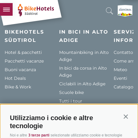
BIKEHOTELS
BIKEHOTELS
IN BICI IN ALTO
SERVIZI
SÜDTIROL
HOTELS & PACCHETTI
ADIGE
INFORM
TOUR & TERRITORI
Hotel & pacchetti
Mountainbiking in Alto
Contatto
Adige
Pacchetti vacanze
L'ALTO ADIGE & NOI
Come arriv
In bici da corsa in Alto
Buoni vacanza
Meteo
INFO UTILI
Adige
Hot Deals
Eventi
Ciclabili in Alto Adige
Bike & Work
Catalogo
Scuole bike
Tutti i tour
Utilizziamo i cookie e altre
Contin
tecnologie
Noi e altre
3 terze parti
selezionate utilizziamo cookie e tecnologie