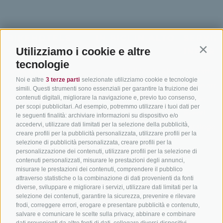
BIKEHOTELS
IN BICI IN ALTO
SERVIZI
Utilizziamo i cookie e altre
SÜDTIROL
ADIGE
INFORM
Contin
tecnologie
Hotel & pacchetti
Mountainbiking in Alto
Contatto
Noi e altre
3 terze parti
selezionate utilizziamo cookie e tecnologie
Adige
Pacchetti vacanze
Come arriv
simili. Questi strumenti sono essenziali per garantire la fruizione dei
In bici da corsa in Alto
contenuti digitali, migliorare la navigazione e, previo tuo consenso,
Buoni vacanza
Meteo
per scopi pubblicitari. Ad esempio, potremmo utilizzare i tuoi dati per
Adige
Hot Deals
Eventi
le seguenti finalità: archiviare informazioni su dispositivo e/o
Ciclabili in Alto Adige
accedervi, utilizzare dati limitati per la selezione della pubblicità,
Bike & Work
Catalogo
creare profili per la pubblicità personalizzata, utilizzare profili per la
Scuole bike
selezione di pubblicità personalizzata, creare profili per la
Tutti i tour
personalizzazione dei contenuti, utilizzare profili per la selezione di
contenuti personalizzati, misurare le prestazioni degli annunci,
misurare le prestazioni dei contenuti, comprendere il pubblico
attraverso statistiche o la combinazione di dati provenienti da fonti
diverse, sviluppare e migliorare i servizi, utilizzare dati limitati per la
selezione dei contenuti, garantire la sicurezza, prevenire e rilevare
frodi, correggere errori, erogare e presentare pubblicità e contenuto,
salvare e comunicare le scelte sulla privacy, abbinare e combinare
info@bikehotels.it
dati provenienti da altre fonti di dati, collegare diversi dispositivi,