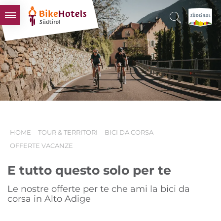
BIKEHOTELS
HOTELS & PACCHETTI
TOUR & TERRITORI
L'ALTO ADIGE & NOI
INFO UTILI
HOME
TOUR & TERRITORI
BICI DA CORSA
OFFERTE VACANZE
E tutto questo solo per te
Le nostre offerte per te che ami la bici da
corsa in Alto Adige