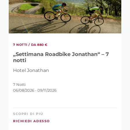
PAROLA CHIAVE
IN CHE PERIODO DESIDERI TRASCORRERE
7 NOTTI /
DA 880 €
LA VACANZA?
„Settimana Roadbike Jonathan“ – 7
notti
-
Hotel Jonathan
7 Notti
CATEGORIA PREZZO
06/08/2026 - 09/11/2026
285 €
880 €
SCOPRI DI PIÙ
RICHIEDI ADESSO