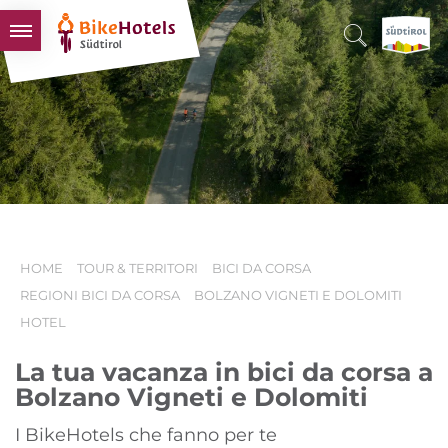
BIKEHOTELS
HOTELS & PACCHETTI
TOUR & TERRITORI
L'ALTO ADIGE & NOI
INFO UTILI
HOME
TOUR & TERRITORI
BICI DA CORSA
REGIONI BICI DA CORSA
BOLZANO VIGNETI E DOLOMITI
HOTEL
La tua vacanza in bici da corsa a
Bolzano Vigneti e Dolomiti
I BikeHotels che fanno per te