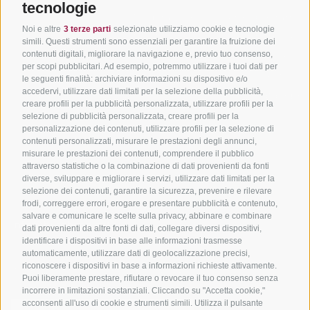
tecnologie
Hotel & pacchetti
Mountainbiking in Alto
Contatto
Noi e altre
3 terze parti
selezionate utilizziamo cookie e tecnologie
Adige
Pacchetti vacanze
Come arriv
simili. Questi strumenti sono essenziali per garantire la fruizione dei
In bici da corsa in Alto
contenuti digitali, migliorare la navigazione e, previo tuo consenso,
Buoni vacanza
Meteo
per scopi pubblicitari. Ad esempio, potremmo utilizzare i tuoi dati per
Adige
Hot Deals
Eventi
le seguenti finalità: archiviare informazioni su dispositivo e/o
Ciclabili in Alto Adige
accedervi, utilizzare dati limitati per la selezione della pubblicità,
Bike & Work
Catalogo
creare profili per la pubblicità personalizzata, utilizzare profili per la
Scuole bike
selezione di pubblicità personalizzata, creare profili per la
Tutti i tour
personalizzazione dei contenuti, utilizzare profili per la selezione di
contenuti personalizzati, misurare le prestazioni degli annunci,
misurare le prestazioni dei contenuti, comprendere il pubblico
attraverso statistiche o la combinazione di dati provenienti da fonti
diverse, sviluppare e migliorare i servizi, utilizzare dati limitati per la
selezione dei contenuti, garantire la sicurezza, prevenire e rilevare
frodi, correggere errori, erogare e presentare pubblicità e contenuto,
salvare e comunicare le scelte sulla privacy, abbinare e combinare
info@bikehotels.it
dati provenienti da altre fonti di dati, collegare diversi dispositivi,
identificare i dispositivi in base alle informazioni trasmesse
automaticamente, utilizzare dati di geolocalizzazione precisi,
riconoscere i dispositivi in base a informazioni richieste attivamente.
ISCRIVITI ALLA NOSTRA NEWSLETTER
Puoi liberamente prestare, rifiutare o revocare il tuo consenso senza
incorrere in limitazioni sostanziali. Cliccando su "Accetta cookie,"
acconsenti all'uso di cookie e strumenti simili. Utilizza il pulsante