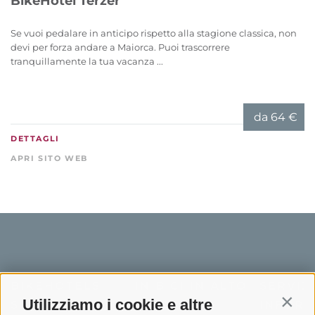
BikeHotel Terzer
Se vuoi pedalare in anticipo rispetto alla stagione classica, non
devi per forza andare a Maiorca. Puoi trascorrere
tranquillamente la tua vacanza ...
da
64 €
DETTAGLI
APRI SITO WEB
BIKEHOTELS
IN BICI IN ALTO
SERVIZI
Utilizziamo i cookie e altre
SÜDTIROL
ADIGE
INFORM
Contin