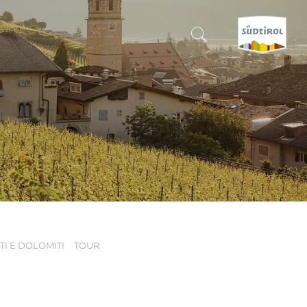
CERCA E PRENOTA
SCOPRI L'ALTO ADIGE
QUANDO?
-
DOVE?
I E DOLOMITI
TOUR
COSA?