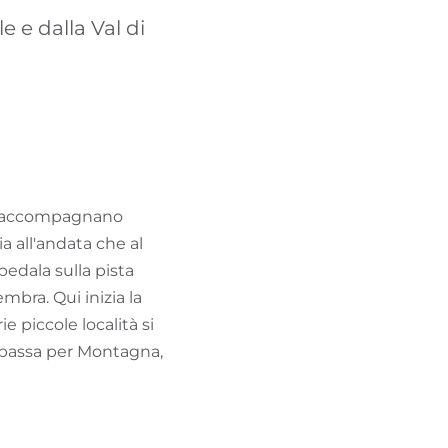
TROVA BIKEHOTEL
e e dalla Val di
PACCHETTI VACANZE
iti accompagnano
ia all'andata che al
 pedala sulla pista
mbra. Qui inizia la
e piccole località si
i passa per Montagna,