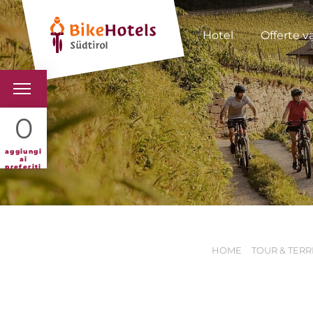
Hotel
Offerte v
BIKEHOTELS
0
HOTELS & PACCHETTI
aggiungi
ai
preferiti
TOUR & TERRITORI
L'ALTO ADIGE & NOI
HOME
TOUR & TERR
INFO UTILI