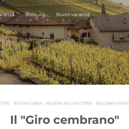
acanza
Booking
Buoni vacanza
ITORI
BICI DA CORSA
REGIONI BICI DA CORSA
BOLZANO VIGNET
Il "Giro cembrano"