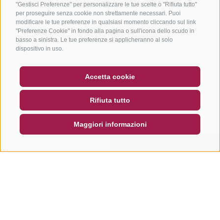
"Gestisci Preferenze" per personalizzare le tue scelte o "Rifiuta tutto"
per proseguire senza cookie non strettamente necessari. Puoi
modificare le tue preferenze in qualsiasi momento cliccando sul link
"Preferenze Cookie" in fondo alla pagina o sull'icona dello scudo in
basso a sinistra. Le tue preferenze si applicheranno al solo
dispositivo in uso.
BUONO
FAQ - GARANZIA DI QUALITÀ
Accetta cookie
NEWSLETTER
SOCIAL WALL
METEO
Rifiuta tutto
DE
IT
EN
Maggiori informazioni
CERCA E PRENOTA
RICHIESTA RAPIDA