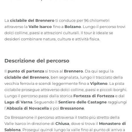
La
ciclabile del Brennero
ti conduce per 96 chilometri
attraverso la
Valle Isarco
fino a
Bolzano
. Lungo il percorso trovi
dolci colline, paesi e attrazioni culturali. Il tour è ideale se
desideri combinare natura, cultura e attività fisica.
Descrizione del percorso
Il
punto di partenza
si trova al
Brennero
. Da qui segui la
ciclabile del Brennero
, ben segnalata, lungo il tracciato della
vecchia ferrovia e scendi leggermente fino a
Vipiteno
. La pista
ciclabile prosegue attraverso dolci colline, paesi e piccoli borghi.
Lungo il percorso passi dalla storica
Fortezza di Fortezza
e dal
Lago di Varna
. Seguendo il
Sentiero delle Castagne
raggiungi
l’
Abbazia di Novacella
e poi
Bressanone
.
Da Bressanone il percorso attraversa il tratto più stretto della
Valle Isarco in direzione di
Chiusa
, dove si trova il
Monastero di
Sabiona
. Prosegui quindi lungo la valle fino al punto di arrivo a