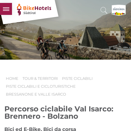
BIKEHOTELS
HOTELS & PACCHETTI
TOUR & TERRITORI
L'ALTO ADIGE & NOI
INFO UTILI
HOME
TOUR & TERRITORI
PISTE CICLABILI
PISTE CICLABILI E CICLOTURISTICHE
BRESSANONE E VALLE ISARCO
Percorso ciclabile Val Isarco:
Brennero - Bolzano
Bici ed E-Bike, Bici da corsa