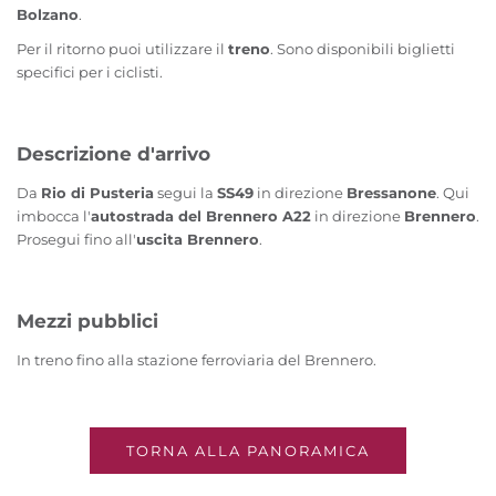
Bolzano
.
Per il ritorno puoi utilizzare il
treno
. Sono disponibili biglietti
specifici per i ciclisti.
Descrizione d'arrivo
Da
Rio di Pusteria
segui la
SS49
in direzione
Bressanone
. Qui
imbocca l'
autostrada del Brennero A22
in direzione
Brennero
.
Prosegui fino all'
uscita Brennero
.
Mezzi pubblici
In treno fino alla stazione ferroviaria del Brennero.
TORNA ALLA PANORAMICA