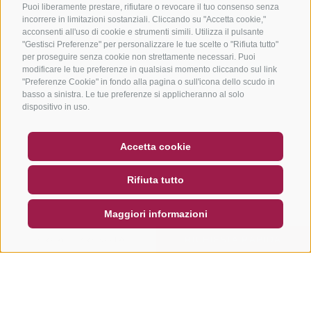
Puoi liberamente prestare, rifiutare o revocare il tuo consenso senza
incorrere in limitazioni sostanziali. Cliccando su "Accetta cookie,"
acconsenti all'uso di cookie e strumenti simili. Utilizza il pulsante
"Gestisci Preferenze" per personalizzare le tue scelte o "Rifiuta tutto"
per proseguire senza cookie non strettamente necessari. Puoi
modificare le tue preferenze in qualsiasi momento cliccando sul link
"Preferenze Cookie" in fondo alla pagina o sull'icona dello scudo in
basso a sinistra. Le tue preferenze si applicheranno al solo
dispositivo in uso.
BUONO
FAQ - GARANZIA DI QUALITÀ
Accetta cookie
NEWSLETTER
SOCIAL WALL
METEO
Rifiuta tutto
DE
IT
EN
Maggiori informazioni
CERCA E PRENOTA
RICHIESTA RAPIDA