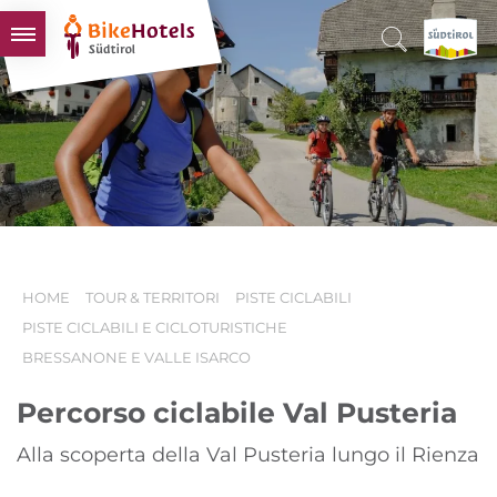
BIKEHOTELS
HOTELS & PACCHETTI
TOUR & TERRITORI
L'ALTO ADIGE & NOI
INFO UTILI
HOME
TOUR & TERRITORI
PISTE CICLABILI
PISTE CICLABILI E CICLOTURISTICHE
BRESSANONE E VALLE ISARCO
Percorso ciclabile Val Pusteria
Alla scoperta della Val Pusteria lungo il Rienza