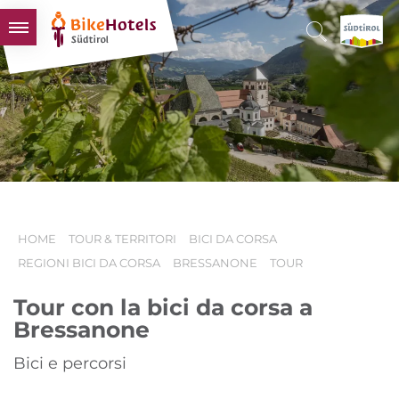
BIKEHOTELS
HOTELS & PACCHETTI
TOUR & TERRITORI
L'ALTO ADIGE & NOI
INFO UTILI
HOME
TOUR & TERRITORI
BICI DA CORSA
REGIONI BICI DA CORSA
BRESSANONE
TOUR
Tour con la bici da corsa a
Bressanone
Bici e percorsi