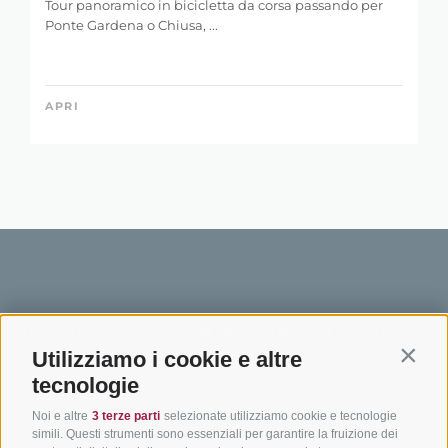
Tour panoramico in bicicletta da corsa passando per
Ponte Gardena o Chiusa, ...
APRI
BIKEHOTELS
IN BICI IN ALTO
SERVIZI
Utilizziamo i cookie e altre
SÜDTIROL
ADIGE
INFORM
Contin
tecnologie
Hotel & pacchetti
Mountainbiking in Alto
Contatto
Noi e altre
3 terze parti
selezionate utilizziamo cookie e tecnologie
Adige
Pacchetti vacanze
Come arriv
simili. Questi strumenti sono essenziali per garantire la fruizione dei