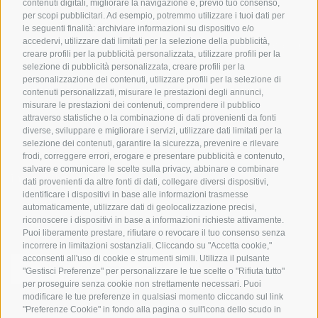
In bici da corsa in Alto
contenuti digitali, migliorare la navigazione e, previo tuo consenso,
Buoni vacanza
Meteo
per scopi pubblicitari. Ad esempio, potremmo utilizzare i tuoi dati per
Adige
Hot Deals
Eventi
le seguenti finalità: archiviare informazioni su dispositivo e/o
Ciclabili in Alto Adige
accedervi, utilizzare dati limitati per la selezione della pubblicità,
Bike & Work
Catalogo
creare profili per la pubblicità personalizzata, utilizzare profili per la
Scuole bike
selezione di pubblicità personalizzata, creare profili per la
Tutti i tour
personalizzazione dei contenuti, utilizzare profili per la selezione di
contenuti personalizzati, misurare le prestazioni degli annunci,
misurare le prestazioni dei contenuti, comprendere il pubblico
attraverso statistiche o la combinazione di dati provenienti da fonti
diverse, sviluppare e migliorare i servizi, utilizzare dati limitati per la
selezione dei contenuti, garantire la sicurezza, prevenire e rilevare
frodi, correggere errori, erogare e presentare pubblicità e contenuto,
salvare e comunicare le scelte sulla privacy, abbinare e combinare
info@bikehotels.it
dati provenienti da altre fonti di dati, collegare diversi dispositivi,
identificare i dispositivi in base alle informazioni trasmesse
automaticamente, utilizzare dati di geolocalizzazione precisi,
riconoscere i dispositivi in base a informazioni richieste attivamente.
ISCRIVITI ALLA NOSTRA NEWSLETTER
Puoi liberamente prestare, rifiutare o revocare il tuo consenso senza
incorrere in limitazioni sostanziali. Cliccando su "Accetta cookie,"
acconsenti all'uso di cookie e strumenti simili. Utilizza il pulsante
"Gestisci Preferenze" per personalizzare le tue scelte o "Rifiuta tutto"
per proseguire senza cookie non strettamente necessari. Puoi
modificare le tue preferenze in qualsiasi momento cliccando sul link
ISCRIVITI ADESSO
"Preferenze Cookie" in fondo alla pagina o sull'icona dello scudo in