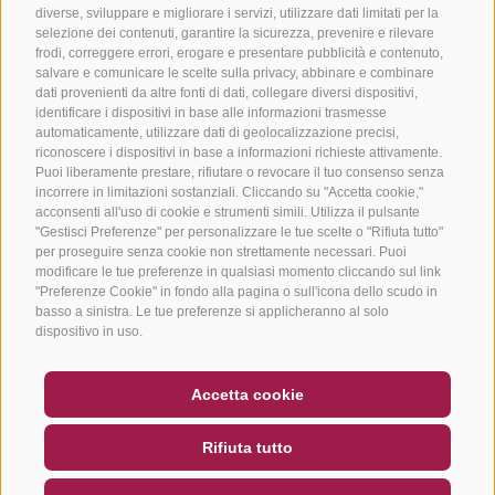
diverse, sviluppare e migliorare i servizi, utilizzare dati limitati per la
selezione dei contenuti, garantire la sicurezza, prevenire e rilevare
frodi, correggere errori, erogare e presentare pubblicità e contenuto,
salvare e comunicare le scelte sulla privacy, abbinare e combinare
dati provenienti da altre fonti di dati, collegare diversi dispositivi,
identificare i dispositivi in base alle informazioni trasmesse
automaticamente, utilizzare dati di geolocalizzazione precisi,
riconoscere i dispositivi in base a informazioni richieste attivamente.
Puoi liberamente prestare, rifiutare o revocare il tuo consenso senza
incorrere in limitazioni sostanziali. Cliccando su "Accetta cookie,"
acconsenti all'uso di cookie e strumenti simili. Utilizza il pulsante
"Gestisci Preferenze" per personalizzare le tue scelte o "Rifiuta tutto"
per proseguire senza cookie non strettamente necessari. Puoi
modificare le tue preferenze in qualsiasi momento cliccando sul link
"Preferenze Cookie" in fondo alla pagina o sull'icona dello scudo in
basso a sinistra. Le tue preferenze si applicheranno al solo
dispositivo in uso.
BUONO
FAQ - GARANZIA DI QUALITÀ
Accetta cookie
NEWSLETTER
SOCIAL WALL
METEO
Rifiuta tutto
DE
IT
EN