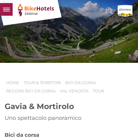
BIKEHOTELS
HOTELS & PACCHETTI
TOUR & TERRITORI
L'ALTO ADIGE & NOI
INFO UTILI
HOME
TOUR & TERRITORI
BICI DA CORSA
REGIONI BICI DA CORSA
VAL VENOSTA
TOUR
Gavia & Mortirolo
Uno spettacolo panoramico
Bici da corsa