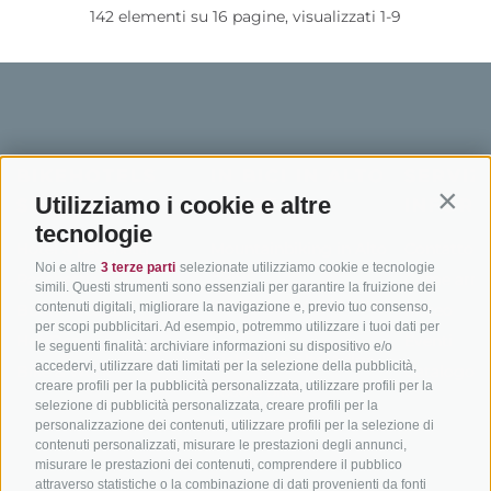
142 elementi su 16 pagine, visualizzati 1-9
BIKEHOTELS
IN BICI IN ALTO
SERVIZI
Utilizziamo i cookie e altre
SÜDTIROL
ADIGE
INFORM
Contin
tecnologie
Hotel & pacchetti
Mountainbiking in Alto
Contatto
Noi e altre
3 terze parti
selezionate utilizziamo cookie e tecnologie
Adige
Pacchetti vacanze
Come arriv
simili. Questi strumenti sono essenziali per garantire la fruizione dei
In bici da corsa in Alto
contenuti digitali, migliorare la navigazione e, previo tuo consenso,
Buoni vacanza
Meteo
per scopi pubblicitari. Ad esempio, potremmo utilizzare i tuoi dati per
Adige
Hot Deals
Eventi
le seguenti finalità: archiviare informazioni su dispositivo e/o
Ciclabili in Alto Adige
accedervi, utilizzare dati limitati per la selezione della pubblicità,
Bike & Work
Catalogo
creare profili per la pubblicità personalizzata, utilizzare profili per la
Scuole bike
selezione di pubblicità personalizzata, creare profili per la
Tutti i tour
personalizzazione dei contenuti, utilizzare profili per la selezione di
contenuti personalizzati, misurare le prestazioni degli annunci,
misurare le prestazioni dei contenuti, comprendere il pubblico
attraverso statistiche o la combinazione di dati provenienti da fonti