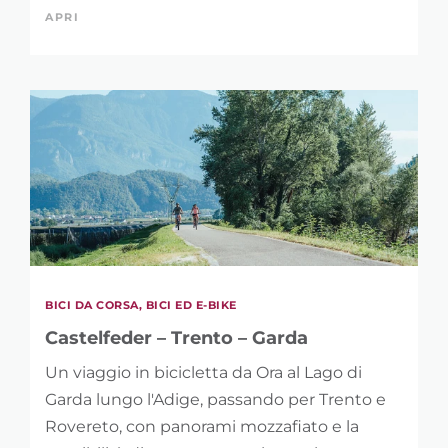
RAFFINA LA
APRI
RICERCA
PAROLA CHIAVE
LUNGHEZZA
1 km
91 km
BICI DA CORSA, BICI ED E-BIKE
Castelfeder – Trento – Garda
Un viaggio in bicicletta da Ora al Lago di
Garda lungo l'Adige, passando per Trento e
DISLIVELLO
Rovereto, con panorami mozzafiato e la