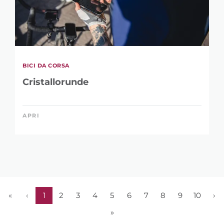
BICI DA CORSA
Cristallorunde
APRI
«
‹
1
2
3
4
5
6
7
8
9
10
›
»