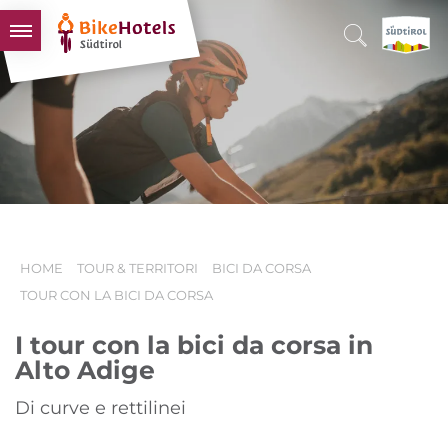
BIKEHOTELS
HOTELS & PACCHETTI
TOUR & TERRITORI
L'ALTO ADIGE & NOI
INFO UTILI
HOME
TOUR & TERRITORI
BICI DA CORSA
TOUR CON LA BICI DA CORSA
I tour con la bici da corsa in
Alto Adige
Di curve e rettilinei