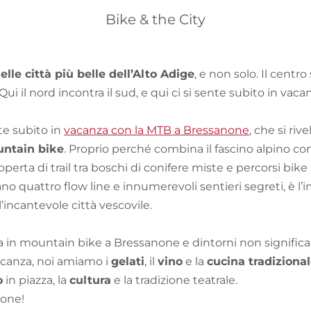
Bike & the City
le città più belle dell’Alto Adige
, e non solo. Il centro 
ui il nord incontra il sud, e qui ci si sente subito in vaca
nte subito in
vacanza con la MTB a Bressanone
, che si riv
untain bike
. Proprio perché combina il fascino alpino co
perta di trail tra boschi di conifere miste e percorsi bike i
ano quattro flow line e innumerevoli sentieri segreti, è l’
incantevole città vescovile.
a in mountain bike a Bressanone e dintorni non significa
acanza, noi amiamo i
gelati
, il
vino
e la
cucina tradiziona
o
in piazza, la
cultura
e la tradizione teatrale.
none!