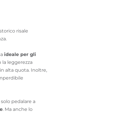
TROVA BIKEHOTEL
PACCHETTI VACANZE
storico risale
nza.
ela
ideale per gli
n la leggerezza
n alta quota. Inoltre,
imperdibile
 solo pedalare a
le
. Ma anche lo