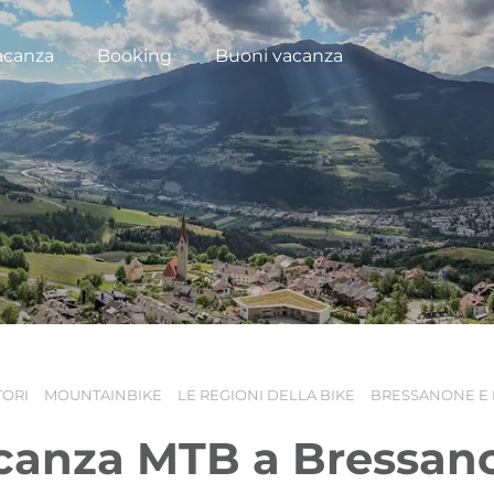
acanza
Booking
Buoni vacanza
TORI
MOUNTAINBIKE
LE REGIONI DELLA BIKE
BRESSANONE E 
canza MTB a Bressan