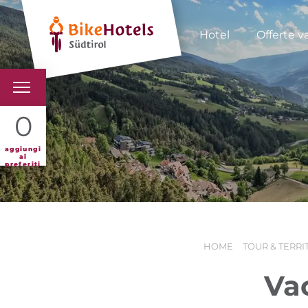
Hotel
Offerte v
BIKEHOTELS
0
HOTELS & PACCHETTI
aggiungi
ai
preferiti
TOUR & TERRITORI
L'ALTO ADIGE & NOI
HOME
TOUR & TERRI
INFO UTILI
Va