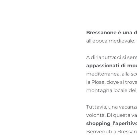
Bressanone è una del
all’epoca medievale. Q
A dirla tutta: ci si se
appassionati di mo
mediterranea, alla sco
la Plose, dove si trov
montagna locale dell’
Tuttavia, una vacanz
volontà. Di questa v
shopping
,
l’aperitiv
Benvenuti a Bressa