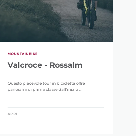
MOUNTAINBIKE
Valcroce - Rossalm
Questo piacevole tour in bicicletta offre
panorami di prima classe dall'inizio ...
APRI