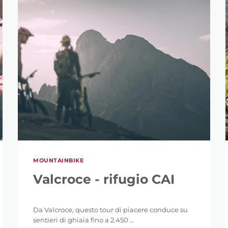
MOUNTAINBIKE
Valcroce - rifugio CAI
Da Valcroce, questo tour di piacere conduce su
sentieri di ghiaia fino a 2.450 ...