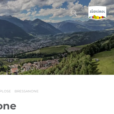
CERCA E PRENOTA
SCOPRI L'ALTO ADIGE
QUANDO?
-
DOVE?
PLOSE
BRESSANONE
COSA?
one