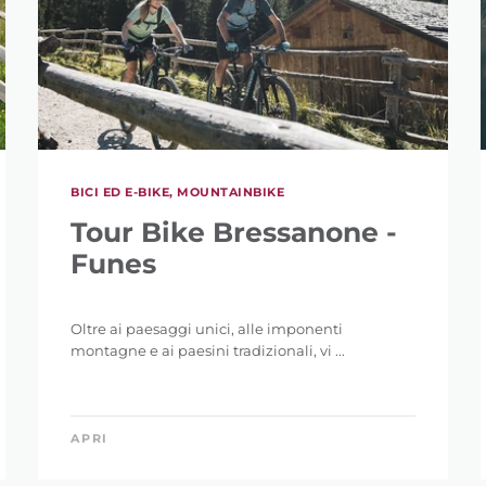
BICI ED E-BIKE, MOUNTAINBIKE
Tour Bike Bressanone -
Funes
Oltre ai paesaggi unici, alle imponenti
montagne e ai paesini tradizionali, vi ...
APRI