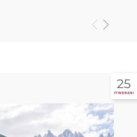
25
ITINERARI