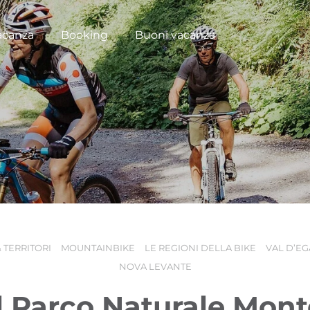
acanza
Booking
Buoni vacanza
 TERRITORI
MOUNTAINBIKE
LE REGIONI DELLA BIKE
VAL D’EG
NOVA LEVANTE
l Parco Naturale Mon