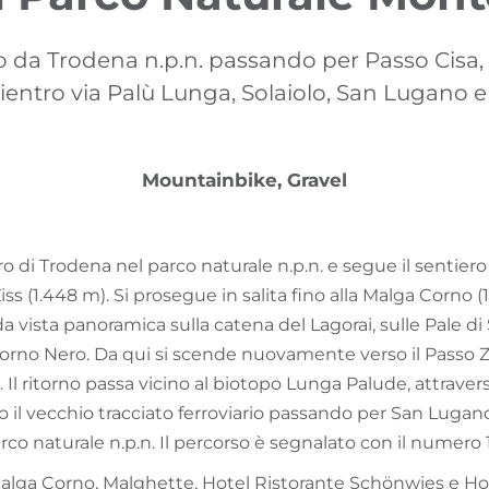
o da Trodena n.p.n. passando per Passo Cisa
ientro via Palù Lunga, Solaiolo, San Lugano 
Mountainbike, Gravel
tro di Trodena nel parco naturale n.p.n. e segue il sentiero
ss (1.448 m). Si prosegue in salita fino alla Malga Corno (1
 vista panoramica sulla catena del Lagorai, sulle Pale di 
orno Nero. Da qui si scende nuovamente verso il Passo Z
n. Il ritorno passa vicino al biotopo Lunga Palude, attrave
go il vecchio tracciato ferroviario passando per San Lug
rco naturale n.p.n. Il percorso è segnalato con il numero 1
: Malga Corno, Malghette, Hotel Ristorante Schönwies e Ho