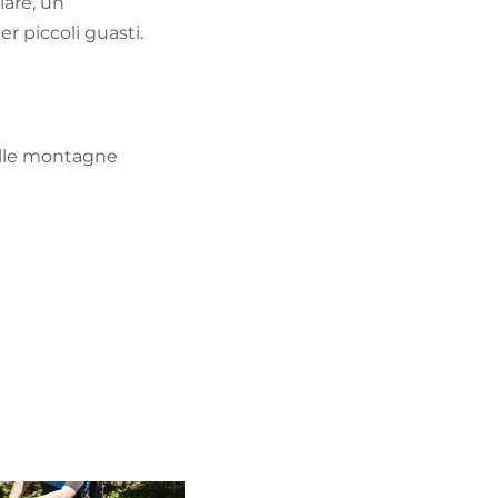
lare, un
r piccoli guasti.
ulle montagne