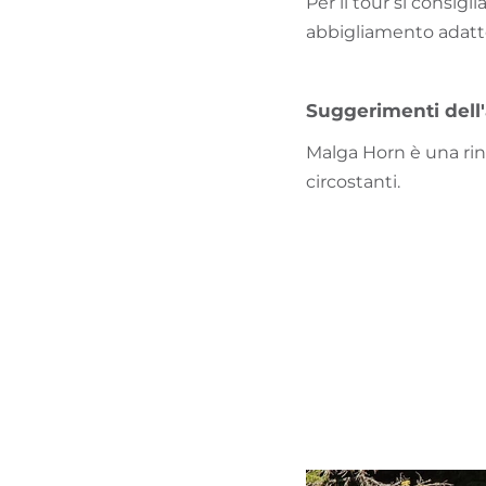
Per il tour si consig
abbigliamento adatto 
Suggerimenti dell
Malga Horn è una ri
circostanti.