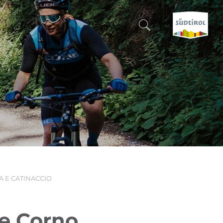
CERCA E PRENOTA
SCOPRI L'ALTO ADIGE
QUANDO?
-
DOVE?
A E CATINACCIO
COSA?
te Corno