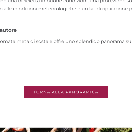
liano una bicicletta in buone condizioni, una protezione so
alle condizioni meteorologiche e un kit di riparazione pe
'autore
nomata meta di sosta e offre uno splendido panorama s
TORNA ALLA PANORAMICA