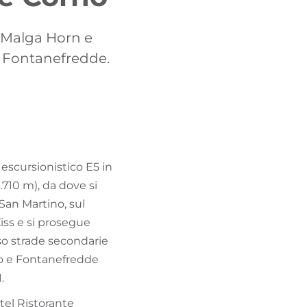
TROVA BIKEHOTEL
, Malga Horn e
PACCHETTI VACANZE
e Fontanefredde.
 escursionistico E5 in
.710 m), da dove si
San Martino, sul
iss e si prosegue
rso strade secondarie
ano e Fontanefredde
.
tel Ristorante