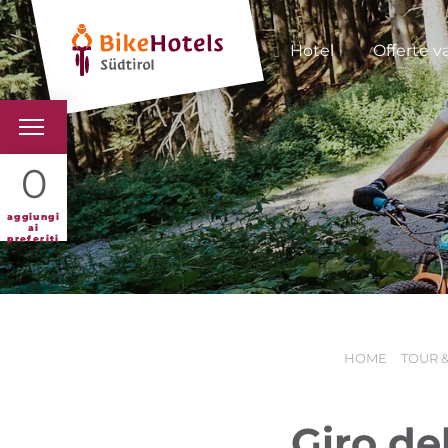
Hotel
Offerte v
BIKEHOTELS
0
HOTELS & PACCHETTI
aggiungi
ai
preferiti
TOUR & TERRITORI
L'ALTO ADIGE & NOI
HOME
TOUR &
INFO UTILI
Giro de