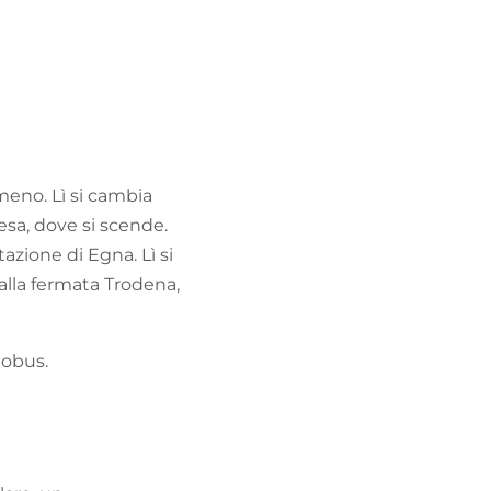
rmeno. Lì si cambia
esa, dove si scende.
tazione di Egna. Lì si
alla fermata Trodena,
tobus.