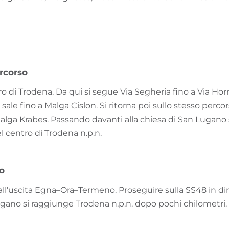
rcorso
tro di Trodena. Da qui si segue Via Segheria fino a Via H
si sale fino a Malga Cislon. Si ritorna poi sullo stesso perco
alga Krabes. Passando davanti alla chiesa di San Lugano si
l centro di Trodena n.p.n.
vo
 all'uscita Egna–Ora–Termeno. Proseguire sulla SS48 in di
ano si raggiunge Trodena n.p.n. dopo pochi chilometri.