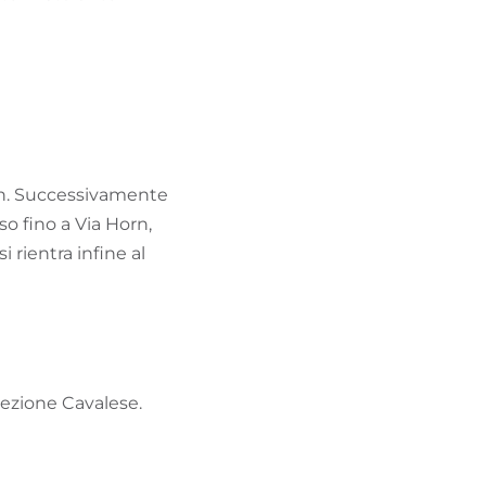
orn. Successivamente
rso fino a Via Horn,
 rientra infine al
rezione Cavalese.