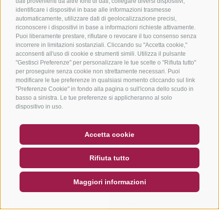
dati provenienti da altre fonti di dati, collegare diversi dispositivi,
identificare i dispositivi in base alle informazioni trasmesse
automaticamente, utilizzare dati di geolocalizzazione precisi,
riconoscere i dispositivi in base a informazioni richieste attivamente.
Puoi liberamente prestare, rifiutare o revocare il tuo consenso senza
incorrere in limitazioni sostanziali. Cliccando su "Accetta cookie,"
acconsenti all'uso di cookie e strumenti simili. Utilizza il pulsante
"Gestisci Preferenze" per personalizzare le tue scelte o "Rifiuta tutto"
per proseguire senza cookie non strettamente necessari. Puoi
modificare le tue preferenze in qualsiasi momento cliccando sul link
"Preferenze Cookie" in fondo alla pagina o sull'icona dello scudo in
basso a sinistra. Le tue preferenze si applicheranno al solo
dispositivo in uso.
BUONO
FAQ - GARANZIA DI QUALITÀ
Accetta cookie
NEWSLETTER
SOCIAL WALL
METEO
Rifiuta tutto
DE
IT
EN
Maggiori informazioni
CERCA E PRENOTA
RICHIESTA RAPIDA