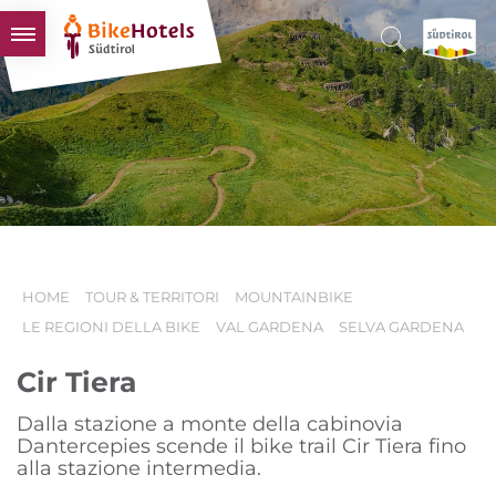
BIKEHOTELS
HOTELS & PACCHETTI
TOUR & TERRITORI
L'ALTO ADIGE & NOI
INFO UTILI
HOME
TOUR & TERRITORI
MOUNTAINBIKE
LE REGIONI DELLA BIKE
VAL GARDENA
SELVA GARDENA
Cir Tiera
Dalla stazione a monte della cabinovia
Dantercepies scende il bike trail Cir Tiera fino
alla stazione intermedia.