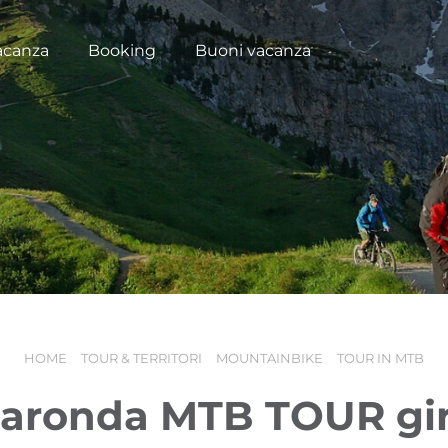
acanza
Booking
Buoni vacanza
HOME
TOUR & TERRITORI
MOUNTAINBIKE
TOUR IN MTB
laronda MTB TOUR gir