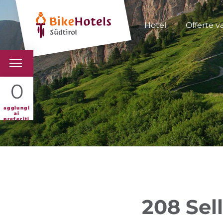
Hotel
Offerte v
BIKEHOTELS
0
HOTELS & PACCHETTI
aggiungi
ai
preferiti
TOUR & TERRITORI
L'ALTO ADIGE & NOI
INFO UTILI
208 Sel