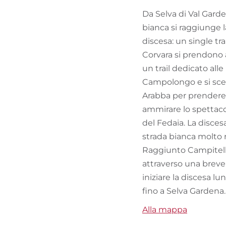
Da Selva di Val Garde
bianca si raggiunge l
discesa: un single tr
Corvara si prendono a
un trail dedicato all
Campolongo e si scend
Arabba per prendere 
ammirare lo spettacol
del Fedaia. La disce
strada bianca molto r
Raggiunto Campitello 
attraverso una breve 
iniziare la discesa lu
fino a Selva Gardena.
Alla mappa