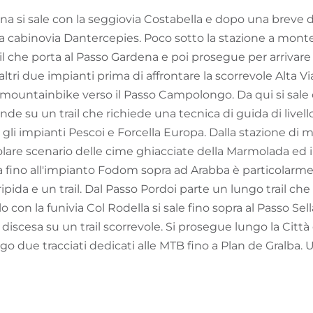
na si sale con la seggiovia Costabella e dopo una breve 
a cabinovia Dantercepies. Poco sotto la stazione a monte
ail che porta al Passo Gardena e poi prosegue per arrivare
ltri due impianti prima di affrontare la scorrevole Alta Via
e mountainbike verso il Passo Campolongo. Da qui si sale 
e su un trail che richiede una tecnica di guida di livel
gli impianti Pescoi e Forcella Europa. Dalla stazione di 
are scenario delle cime ghiacciate della Marmolada ed il 
sa fino all'impianto Fodom sopra ad Arabba è particolar
ipida e un trail. Dal Passo Pordoi parte un lungo trail che
con la funivia Col Rodella si sale fino sopra al Passo Sell
discesa su un trail scorrevole. Si prosegue lungo la Città 
ngo due tracciati dedicati alle MTB fino a Plan de Gralba. 