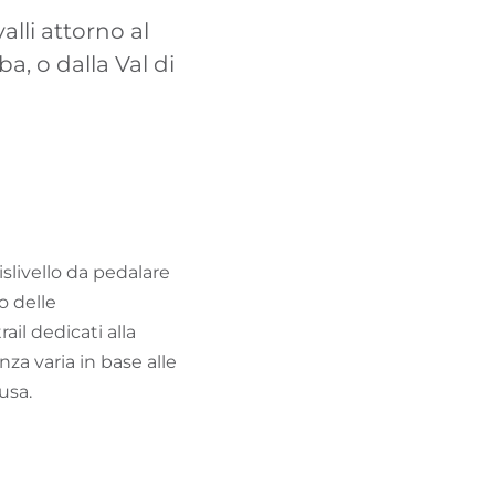
TROVA BIKEHOTEL
alli attorno al
a, o dalla Val di
PACCHETTI VACANZE
slivello da pedalare
o delle
il dedicati alla
za varia in base alle
usa.