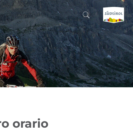
CERCA E PRENOTA
SCOPRI L'ALTO ADIGE
QUANDO?
-
DOVE?
COSA?
o orario