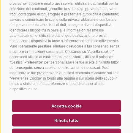
diverse, sviluppare e migliorare i servizi, utilizzare dati limitati per la
selezione dei contenuti, garantire la sicurezza, prevenire e rilevare
frodi, correggere errori, erogare e presentare pubblicità e contenuto,
salvare e comunicare le scelte sulla privacy, abbinare e combinare
dati provenienti da altre fonti di dati, collegare diversi dispositivi,
identificare i dispositivi in base alle informazioni trasmesse
automaticamente, utilizzare dati di geolocalizzazione precisi,
riconoscere i dispositivi in base a informazioni richieste attivamente.
Puoi liberamente prestare, rifiutare o revocare il tuo consenso senza
incorrere in limitazioni sostanziali. Cliccando su "Accetta cookie,"
acconsenti all'uso di cookie e strumenti simili. Utilizza il pulsante
"Gestisci Preferenze" per personalizzare le tue scelte o "Rifiuta tutto"
per proseguire senza cookie non strettamente necessari. Puoi
modificare le tue preferenze in qualsiasi momento cliccando sul link
"Preferenze Cookie" in fondo alla pagina o sull'icona dello scudo in
basso a sinistra. Le tue preferenze si applicheranno al solo
dispositivo in uso.
BUONO
FAQ - GARANZIA DI QUALITÀ
Accetta cookie
NEWSLETTER
SOCIAL WALL
METEO
Rifiuta tutto
DE
IT
EN