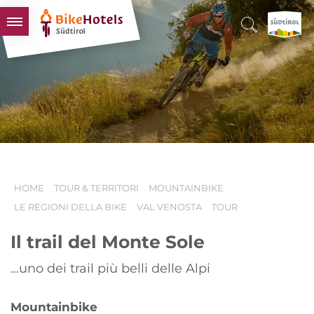
BIKEHOTELS
HOTELS & PACCHETTI
TOUR & TERRITORI
L'ALTO ADIGE & NOI
INFO UTILI
HOME
TOUR & TERRITORI
MOUNTAINBIKE
LE REGIONI DELLA BIKE
VAL VENOSTA
TOUR
Il trail del Monte Sole
...uno dei trail più belli delle Alpi
Mountainbike