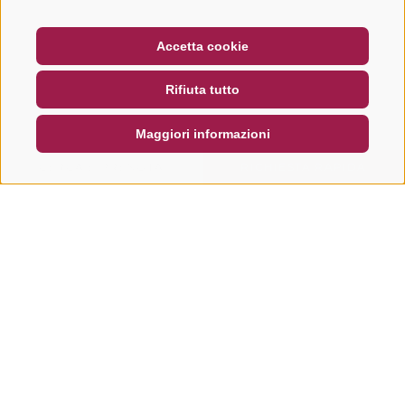
BUONO
FAQ - GARANZIA DI QUALITÀ
Accetta cookie
NEWSLETTER
SOCIAL WALL
METEO
Rifiuta tutto
DE
IT
EN
Maggiori informazioni
CERCA E PRENOTA
RICHIESTA RAPIDA
Altri tour in questa regione