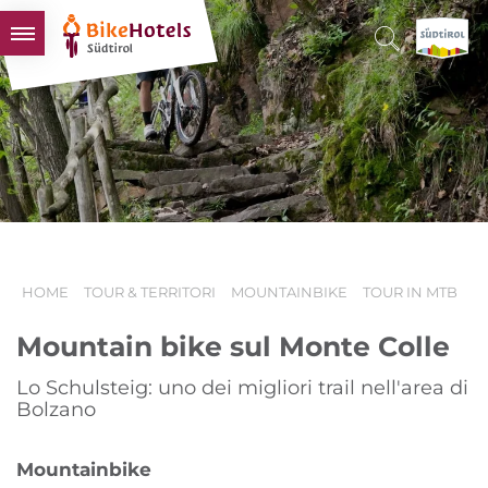
BIKEHOTELS
HOTELS & PACCHETTI
TOUR & TERRITORI
L'ALTO ADIGE & NOI
INFO UTILI
HOME
TOUR & TERRITORI
MOUNTAINBIKE
TOUR IN MTB
Mountain bike sul Monte Colle
Lo Schulsteig: uno dei migliori trail nell'area di
Bolzano
Mountainbike