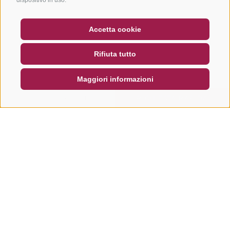
BUONO
FAQ - GARANZIA DI QUALITÀ
Accetta cookie
NEWSLETTER
SOCIAL WALL
METEO
Rifiuta tutto
DE
IT
EN
Maggiori informazioni
CERCA E PRENOTA
RICHIESTA RAPIDA