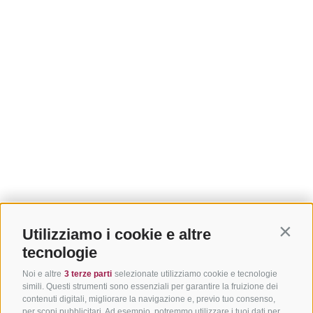
Utilizziamo i cookie e altre
Contin
tecnologie
Noi e altre
3 terze parti
selezionate utilizziamo cookie e tecnologie
simili. Questi strumenti sono essenziali per garantire la fruizione dei
contenuti digitali, migliorare la navigazione e, previo tuo consenso,
per scopi pubblicitari. Ad esempio, potremmo utilizzare i tuoi dati per