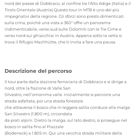
nord del paese di Dobbiaco, al confine tra l'Alto Adige (Italia) e il
Tirolo Orientale (Austria).
Questo tour in MTB è uno dei più
impegnativi della regione.
Gli sforzi sono presto dimenticati
sulla cima, poiché una vista a 360° offre un panorama
indimenticabile, verso sud sulle Dolomiti con le Tre Cime e
verso nord sui ghiacchiai in Austria. Appena sotto la vetta si
trova il Rifugio Machhütte, che ti invita a fare una pausa.
Descrizione del percorso
Il tour parte dalla stazione ferroviaria di Dobbiaco e si dirige a
nord, oltre la frazione di Valle San
Silvestro, nell’omonima valle. inizialmente si percorre una
strada asfaltata, poi una strada forestale
che attraversa il bosco che in leggera salita conduce alla malga
San Silvestro (1.800 m), circondata
da prati alpini. Dietro la malga, sul lato destro, si prosegue nel
bosco in salita fino al Piazzale
(Bodeneck) a 1.805 m. Qui una vecchia strada militare della