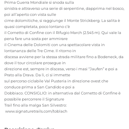
Prima Guerra Mondiale si snoda sulla
sinistra e attraverso una serie di serpentine, dapprima nel bosco,
poi all’aperto con vista sulle
cime dolomitiche, si raggiunge il Monte Strickberg. La salita è
quasi completata, poco lontano c’è
il Cornetto di Confine con il Rifugio March (2.545 m). Qui vale la
pena fare una sosta per ammirare
il Cinema delle Dolomiti con una spettacolare vista in
lontananza delle Tre Cime. Il ritorno in
discesa avviene per la stessa strada militare fino a Bodeneck, da
dove il tour circolare prosegue in
direzione est, sempre in discesa, verso i masi “Jaufen” e poi a
Prato alla Drava. Da lì, ci si immette
sul percorso ciclabile Val Pusteria in direzione ovest che
conduce prima a San Candido e poi a
Dobbiaco. CONSIGLIO: in alternativa dal Cornetto di Confine è
possibile percorrere il Signature
Trail fino alla malga San Silvestro:
www.signaturetrails.com/toblach