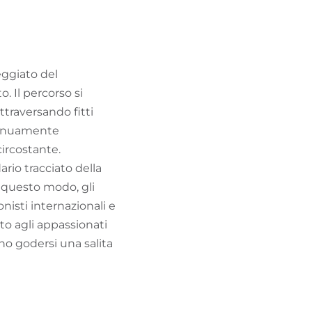
TROVA BIKEHOTEL
PACCHETTI VACANZE
eggiato del
. Il percorso si
traversando fitti
ntinuamente
ircostante.
ario tracciato della
 questo modo, gli
isti internazionali e
to agli appassionati
no godersi una salita