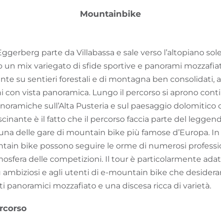
Mountainbike
Eggerberg parte da Villabassa e sale verso l’altopiano sol
un mix variegato di sfide sportive e panorami mozzafiato
e su sentieri forestali e di montagna ben consolidati, at
ini con vista panoramica. Lungo il percorso si aprono co
oramiche sull’Alta Pusteria e sul paesaggio dolomitico c
cinante è il fatto che il percorso faccia parte del leggend
una delle gare di mountain bike più famose d’Europa. In
tain bike possono seguire le orme di numerosi profession
mosfera delle competizioni. Il tour è particolarmente adat
 ambiziosi e agli utenti di e-mountain bike che desidera
 panoramici mozzafiato e una discesa ricca di varietà.
rcorso