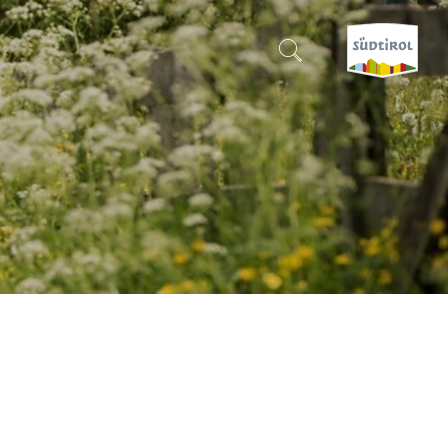
CERCA E PRENOTA
SCOPRI L'ALTO ADIGE
QUANDO?
-
DOVE?
COSA?
)