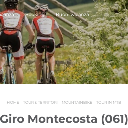
acanza
Booking
Buoni vacanza
HOME
TOUR & TERRITORI
MOUNTAINBIKE
TOUR IN MTB
Giro Montecosta (061