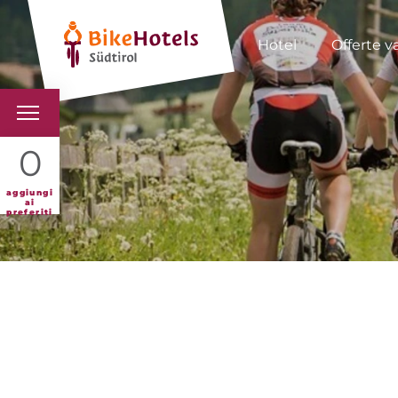
Hotel
Offerte v
BIKEHOTELS
0
HOTELS & PACCHETTI
aggiungi
ai
preferiti
TOUR & TERRITORI
L'ALTO ADIGE & NOI
INFO UTILI