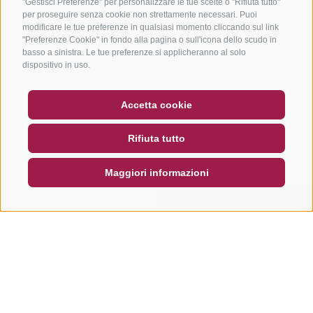
"Gestisci Preferenze" per personalizzare le tue scelte o "Rifiuta tutto"
per proseguire senza cookie non strettamente necessari. Puoi
modificare le tue preferenze in qualsiasi momento cliccando sul link
"Preferenze Cookie" in fondo alla pagina o sull'icona dello scudo in
basso a sinistra. Le tue preferenze si applicheranno al solo
dispositivo in uso.
BUONO
FAQ - GARANZIA DI QUALITÀ
Accetta cookie
NEWSLETTER
SOCIAL WALL
METEO
Rifiuta tutto
DE
IT
EN
Maggiori informazioni
CERCA E PRENOTA
RICHIESTA RAPIDA