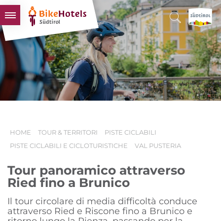
BIKEHOTELS
HOTELS & PACCHETTI
TOUR & TERRITORI
L'ALTO ADIGE & NOI
INFO UTILI
HOME
TOUR & TERRITORI
PISTE CICLABILI
PISTE CICLABILI E CICLOTURISTICHE
VAL PUSTERIA
Tour panoramico attraverso
Ried fino a Brunico
Il tour circolare di media difficoltà conduce
attraverso Ried e Riscone fino a Brunico e