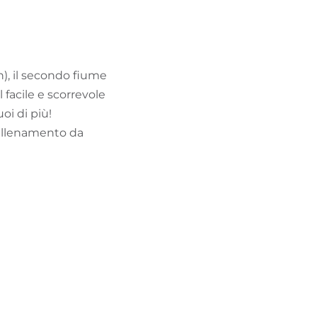
TROVA BIKEHOTEL
PACCHETTI VACANZE
h), il secondo fiume
 facile e scorrevole
oi di più!
 allenamento da