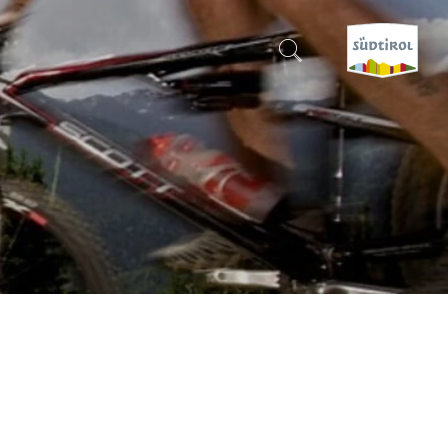
CERCA E PRENOTA
SCOPRI L'ALTO ADIGE
QUANDO?
-
DOVE?
COSA?