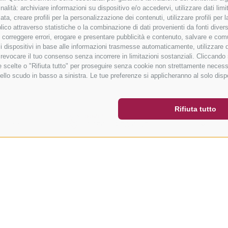
alità: archiviare informazioni su dispositivo e/o accedervi, utilizzare dati limita
zata, creare profili per la personalizzazione dei contenuti, utilizzare profili per
co attraverso statistiche o la combinazione di dati provenienti da fonti diverse, 
i, correggere errori, erogare e presentare pubblicità e contenuto, salvare e co
are i dispositivi in base alle informazioni trasmesse automaticamente, utilizzare 
o revocare il tuo consenso senza incorrere in limitazioni sostanziali. Cliccando
tue scelte o "Rifiuta tutto" per proseguire senza cookie non strettamente neces
ER
SOCIAL WALL
METEO
ello scudo in basso a sinistra. Le tue preferenze si applicheranno al solo disp
Rifiuta tutto
DOVE?