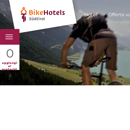
Hotel
Offerte v
BIKEHOTELS
0
HOTELS & PACCHETTI
aggiungi
ai
preferiti
TOUR & TERRITORI
L'ALTO ADIGE & NOI
INFO UTILI