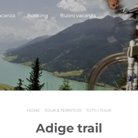
acanza
Booking
Buoni vacanza
HOME
TOUR & TERRITORI
TUTTI I TOUR
Adige trail