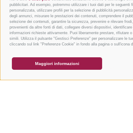
pubblicitari. Ad esempio, potremmo utilizzare i tuoi dati per le seguenti fin
personalizzata, utilizzare profili per la selezione di pubblicità personaliz
degli annunci, misurare le prestazioni dei contenuti, comprendere il pubbli
selezione dei contenuti, garantire la sicurezza, prevenire e rilevare frod
provenienti da altre fonti di dati, collegare diversi dispositivi, identific
informazioni richieste attivamente. Puoi liberamente prestare, rifiutare 
simili. Utilizza il pulsante "Gestisci Preferenze" per personalizzare le 
BUONO
FAQ - GARANZIA DI QUALITÀ
NEWSLETT
cliccando sul link "Preferenze Cookie" in fondo alla pagina o sull'icona d
Maggiori informazioni
RICHIESTA
QUANDO?
-