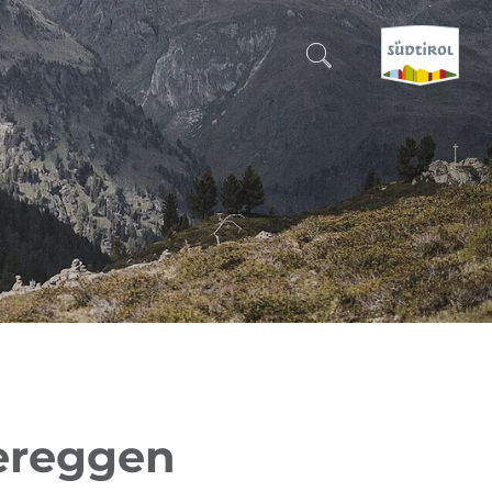
CERCA E PRENOTA
SCOPRI L'ALTO ADIGE
QUANDO?
-
DOVE?
COSA?
fereggen