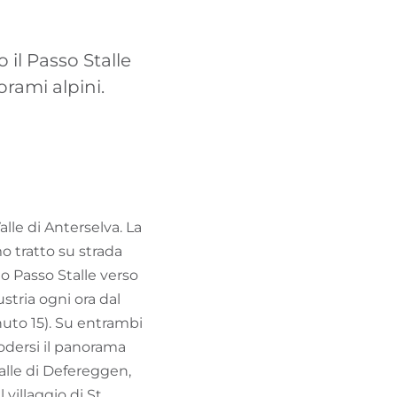
TROVA BIKEHOTEL
 il Passo Stalle
PACCHETTI VACANZE
orami alpini.
le di Anterselva. La
o tratto su strada
ello Passo Stalle verso
ustria ogni ora dal
inuto 15). Su entrambi
godersi il panorama
Valle di Defereggen,
villaggio di St.