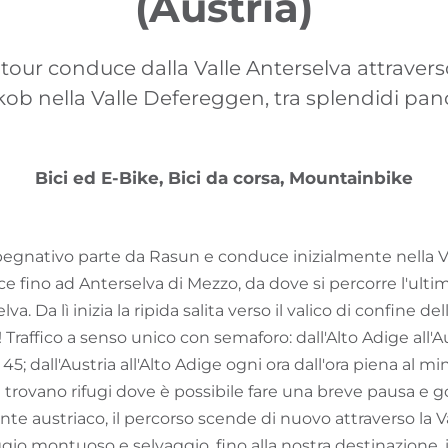
(Austria)
our conduce dalla Valle Anterselva attraverso
akob nella Valle Defereggen, tra splendidi pan
Bici ed E-Bike, Bici da corsa, Mountainbike
gnativo parte da Rasun e conduce inizialmente nella Val
ce fino ad Anterselva di Mezzo, da dove si percorre l'ultim
lva. Da lì inizia la ripida salita verso il valico di confine d
 Traffico a senso unico con semaforo: dall'Alto Adige all'A
5; dall'Austria all'Alto Adige ogni ora dall'ora piena al m
si trovano rifugi dove è possibile fare una breve pausa e 
nte austriaco, il percorso scende di nuovo attraverso la 
io montuoso e selvaggio, fino alla nostra destinazione, il 