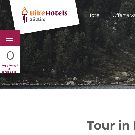
Hotel
Offerte v
BIKEHOTELS
0
HOTELS & PACCHETTI
aggiungi
ai
preferiti
TOUR & TERRITORI
L'ALTO ADIGE & NOI
INFO UTILI
Tour in