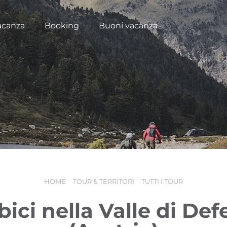
acanza
Booking
Buoni vacanza
HOME
TOUR & TERRITORI
TUTTI I TOUR
 bici nella Valle di De