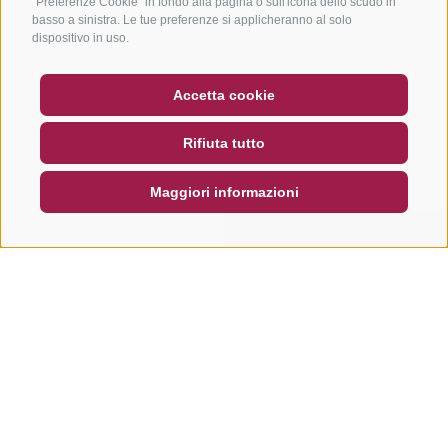
"Preferenze Cookie" in fondo alla pagina o sull'icona dello scudo in
basso a sinistra. Le tue preferenze si applicheranno al solo
dispositivo in uso.
BUONO
FAQ - GARANZIA DI QUALITÀ
Accetta cookie
NEWSLETTER
SOCIAL WALL
METEO
Rifiuta tutto
DE
IT
EN
Maggiori informazioni
CERCA E PRENOTA
RICHIESTA RAPIDA