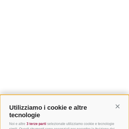
Utilizziamo i cookie e altre
Contin
tecnologie
Noi e altre
3 terze parti
selezionate utilizziamo cookie e tecnologie
simili. Questi strumenti sono essenziali per garantire la fruizione dei