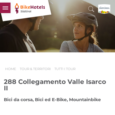
BIKEHOTELS
HOTELS & PACCHETTI
TOUR & TERRITORI
L'ALTO ADIGE & NOI
INFO UTILI
HOME
TOUR & TERRITORI
TUTTI I TOUR
288 Collegamento Valle Isarco
II
Bici da corsa, Bici ed E-Bike, Mountainbike