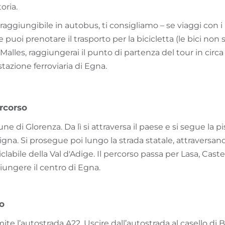
oria.
aggiungibile in autobus, ti consigliamo – se viaggi con i 
ve puoi prenotare il trasporto per la bicicletta (le bici n
Malles, raggiungerai il punto di partenza del tour in circa 5
stazione ferroviaria di Egna.
rcorso
ne di Glorenza. Da lì si attraversa il paese e si segue la pis
gna. Si prosegue poi lungo la strada statale, attraversan
ciclabile della Val d'Adige. Il percorso passa per Lasa, Cast
iungere il centro di Egna.
vo
mite l’autostrada A22. Uscire dall’autostrada al casello d