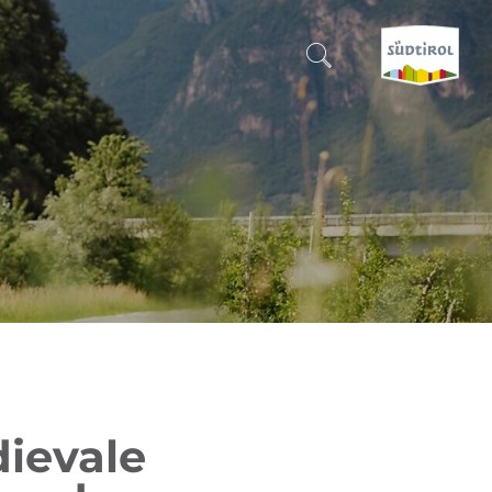
CERCA E PRENOTA
SCOPRI L'ALTO ADIGE
QUANDO?
-
DOVE?
COSA?
dievale