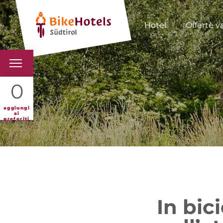
Hotel
Offerte v
BIKEHOTELS
0
HOTELS & PACCHETTI
aggiungi
ai
preferiti
TOUR & TERRITORI
L'ALTO ADIGE & NOI
INFO UTILI
In bic