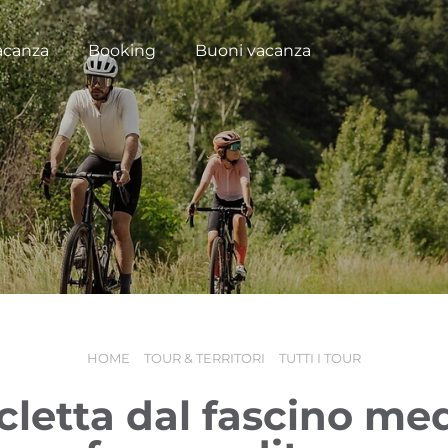
acanza
Booking
Buoni vacanza
HOME
TOUR & TERRITORI
TUTTI I TOUR
icletta dal fascino me