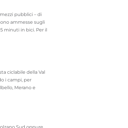
mezzi pubblici – di
on sono ammesse sugli
 minuti in bici. Per il
ta ciclabile della Val
do i campi, per
elbello, Merano e
i Bolzano Sud oppure