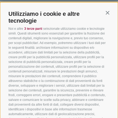
BIKEHOTELS
IN BICI IN ALTO
SERVIZI
Utilizziamo i cookie e altre
SÜDTIROL
ADIGE
INFORM
Contin
tecnologie
Hotel & pacchetti
Mountainbiking in Alto
Contatto
Noi e altre
3 terze parti
selezionate utilizziamo cookie e tecnologie
Adige
Pacchetti vacanze
Come arriv
simili. Questi strumenti sono essenziali per garantire la fruizione dei
In bici da corsa in Alto
contenuti digitali, migliorare la navigazione e, previo tuo consenso,
Buoni vacanza
Meteo
per scopi pubblicitari. Ad esempio, potremmo utilizzare i tuoi dati per
Adige
Hot Deals
Eventi
le seguenti finalità: archiviare informazioni su dispositivo e/o
Ciclabili in Alto Adige
accedervi, utilizzare dati limitati per la selezione della pubblicità,
Bike & Work
Catalogo
creare profili per la pubblicità personalizzata, utilizzare profili per la
Scuole bike
selezione di pubblicità personalizzata, creare profili per la
Tutti i tour
personalizzazione dei contenuti, utilizzare profili per la selezione di
contenuti personalizzati, misurare le prestazioni degli annunci,
misurare le prestazioni dei contenuti, comprendere il pubblico
attraverso statistiche o la combinazione di dati provenienti da fonti
diverse, sviluppare e migliorare i servizi, utilizzare dati limitati per la
selezione dei contenuti, garantire la sicurezza, prevenire e rilevare
frodi, correggere errori, erogare e presentare pubblicità e contenuto,
salvare e comunicare le scelte sulla privacy, abbinare e combinare
info@bikehotels.it
dati provenienti da altre fonti di dati, collegare diversi dispositivi,
identificare i dispositivi in base alle informazioni trasmesse
automaticamente, utilizzare dati di geolocalizzazione precisi,