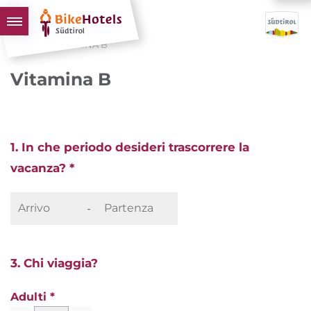
HOME
VITAMINA B
BIKEHOTELS
Vitamina B
HOTELS & PACCHETTI
TOUR & TERRITORI
L'ALTO ADIGE & NOI
1. In che periodo desideri trascorrere la
INFO UTILI
vacanza? *
-
3. Chi viaggia?
Adulti