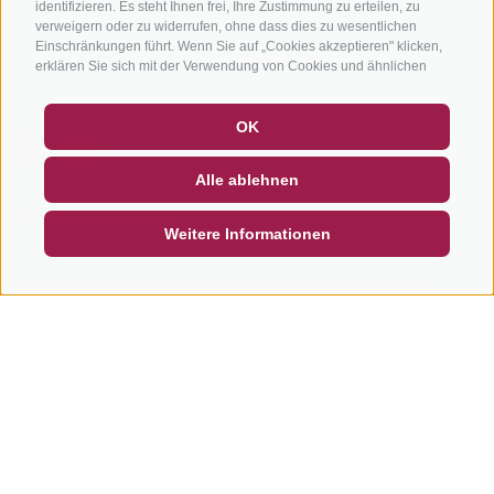
identifizieren. Es steht Ihnen frei, Ihre Zustimmung zu erteilen, zu
Bike-Schulen
verweigern oder zu widerrufen, ohne dass dies zu wesentlichen
Einschränkungen führt. Wenn Sie auf „Cookies akzeptieren" klicken,
Tourenzentrale
erklären Sie sich mit der Verwendung von Cookies und ähnlichen
Tools einverstanden. Verwenden Sie die Schaltfläche „Einstellungen
verwalten", um Ihre Auswahl anzupassen oder „Alle ablehnen", um
GUTSCHEINE
FAQ - QUALITÄTSGARANTIE
OK
ohne Cookies fortzufahren, die nicht unbedingt erforderlich sind. Sie
NEWSLETTER
SOCIAL WALL
WETTER
können Ihre Einstellungen jederzeit ändern, indem Sie auf den Link
„Cookie-Einstellungen" unten auf der Seite oder auf das
Alle ablehnen
Schildsymbol unten links klicken. Ihre Einstellungen gelten nur für
DE
IT
EN
das verwendete Gerät.
info@bikehotels.it
Weitere Informationen
MELDE DICH ZU UNSEREM NEWSLETTER AN!
JETZT ANMELDEN