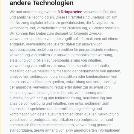
andere Technologien
Wir und andere ausgewählte
3 Drittparteien
verwenden Cookies
und ähnliche Technologien. Diese Hilfsmittel sind unerlässlich, um
die Nutzung digitaler Inhalte zu gewährleisten, die Navigation zu
verbessern und, vorbehaltlich Ihrer Zustimmung, zu Werbezwecken.
Wir können Ihre Daten zum Beispiel für folgende Zwecke
verwenden: speichern von oder zugriff auf informationen auf einem
endgerät, verwendung reduzierter daten zur auswahl von
werbeanzeigen, erstellung von profilen für personalisierte werbung,
verwendung von profilen zur auswahl personalisierter werbung,
erstellung von profilen zur personalisierung von inhalten,
verwendung von profilen zur auswahl personalisierter inhalte,
messung der werbeleistung, messung der performance von inhalten,
BIKEHOTELS
BIKEN IN
SERVIC
analyse von zielgruppen durch statistiken oder kombinationen von
SÜDTIROL
SÜDTIROL
daten aus verschiedenen quellen, entwicklung und verbesserung
Kontakt
der angebote, verwendung reduzierter daten zur auswahl von
inhalten, gewährleistung der sicherheit, verhinderung und
Hotels & Pakete
Mountainbiken in
Anreise
aufdeckung von betrug und fehlerbehebung, bereitstellung und
Südtirol
Urlaubspakete
Wetter
anzeige von werbung und inhalten, ihre entscheidungen zum
Rennradfahren in
datenschutz speichern und übermitteln, abgleichung und
Unsere Gutscheine
Events
kombination von daten aus unterschiedlichen quellen, verknüpfung
Südtirol
Hot Deals
Zum Katal
verschiedener endgeräte, identifikation von endgeräten anhand
Radwege in Südtirol
automatisch übermittelter informationen, verwendung genauer
Bike & Work
standortdaten, geräte anhand von aktiv angeforderten informationen
Bikeshops & Verleihe