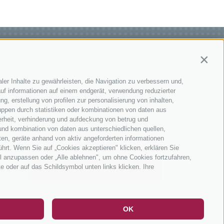
Contin
MELDE DICH ZU UNSEREM
ler Inhalte zu gewährleisten, die Navigation zu verbessern und,
uf informationen auf einem endgerät, verwendung reduzierter
NEWSLETTER AN!
g, erstellung von profilen zur personalisierung von inhalten,
uppen durch statistiken oder kombinationen von daten aus
erheit, verhinderung und aufdeckung von betrug und
und kombination von daten aus unterschiedlichen quellen,
ten, geräte anhand von aktiv angeforderten informationen
ührt. Wenn Sie auf „Cookies akzeptieren" klicken, erklären Sie
l anzupassen oder „Alle ablehnen", um ohne Cookies fortzufahren,
te oder auf das Schildsymbol unten links klicken. Ihre
JETZT ANMELDEN
DE
IT
EN
OK