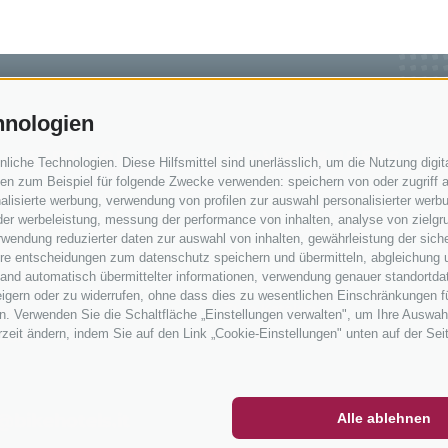
hnologien
IN SÜDTIROL
SERVICE & INFOS
che Technologien. Diese Hilfsmittel sind unerlässlich, um die Nutzung digita
n zum Beispiel für folgende Zwecke verwenden: speichern von oder zugriff a
ken in Südtirol
Kontakt
lisierte werbung, verwendung von profilen zur auswahl personalisierter werbun
 der werbeleistung, messung der performance von inhalten, analyse von zielgr
ren in Südtirol
Anreise
wendung reduzierter daten zur auswahl von inhalten, gewährleistung der sich
n Südtirol
Wetter
ihre entscheidungen zum datenschutz speichern und übermitteln, abgleichung 
hand automatisch übermittelter informationen, verwendung genauer standortda
& Verleihe
Events
rweigern oder zu widerrufen, ohne dass dies zu wesentlichen Einschränkungen f
len
Zum Katalog
. Verwenden Sie die Schaltfläche „Einstellungen verwalten", um Ihre Auswah
erzeit ändern, indem Sie auf den Link „Cookie-Einstellungen" unten auf der Sei
rale
ETTER
SOCIAL WALL
WETTER
Alle ablehnen
@bikehotels.it