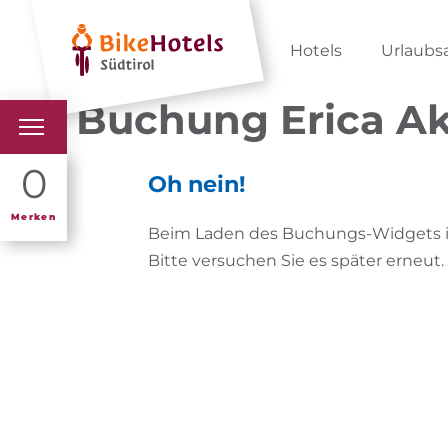
Hotels
Urlaubs
Buchung Erica Akt
BIKEHOTELS
0
Oh nein!
HOTELS & PAKETE
Merken
Beim Laden des Buchungs-Widgets ist
Bitte versuchen Sie es später erneut.
TOUREN & REVIERE
SÜDTIROL & WIR
SCHLUSSLICHTER