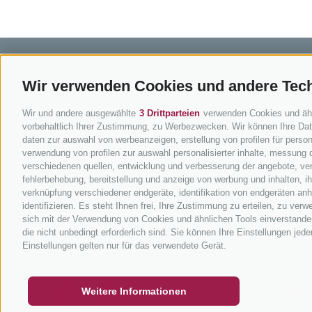
Wir verwenden Cookies und andere Tec
BIKEHOTELS SÜDTIROL
BIKEN 
Wir und andere ausgewählte
3 Drittparteien
verwenden Cookies und ähnli
vorbehaltlich Ihrer Zustimmung, zu Werbezwecken. Wir können Ihre Date
Hotels & Pakete
Mountainbi
daten zur auswahl von werbeanzeigen, erstellung von profilen für persona
verwendung von profilen zur auswahl personalisierter inhalte, messung
Urlaubspakete
Rennradfah
verschiedenen quellen, entwicklung und verbesserung der angebote, ver
Unsere Gutscheine
Radwege i
fehlerbehebung, bereitstellung und anzeige von werbung und inhalten, 
verknüpfung verschiedener endgeräte, identifikation von endgeräten an
Hot Deals
Bikeshops 
identifizieren. Es steht Ihnen frei, Ihre Zustimmung zu erteilen, zu ve
Bike & Work
Bike-Schu
sich mit der Verwendung von Cookies und ähnlichen Tools einverstanden
die nicht unbedingt erforderlich sind. Sie können Ihre Einstellungen jed
Tourenzent
GUTSCHEINE
FAQ - QUALITÄTSGARANTIE
NEWSL
Einstellungen gelten nur für das verwendete Gerät.
Weitere Informationen
info