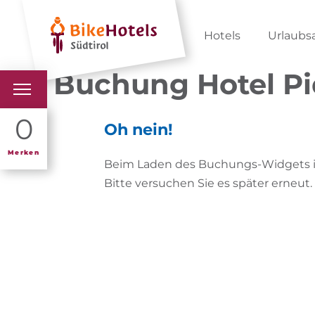
Hotels
Urlaubs
Buchung Hotel Pi
BIKEHOTELS
0
Oh nein!
HOTELS & PAKETE
Merken
Beim Laden des Buchungs-Widgets ist
Bitte versuchen Sie es später erneut.
TOUREN & REVIERE
SÜDTIROL & WIR
SCHLUSSLICHTER