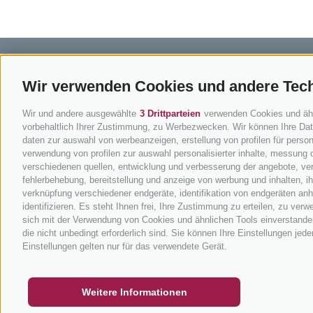
Wir verwenden Cookies und andere Tec
BIKEHOTELS SÜDTIROL
BIKEN 
Wir und andere ausgewählte
3 Drittparteien
verwenden Cookies und ähnli
vorbehaltlich Ihrer Zustimmung, zu Werbezwecken. Wir können Ihre Date
Hotels & Pakete
Mountainbi
daten zur auswahl von werbeanzeigen, erstellung von profilen für persona
verwendung von profilen zur auswahl personalisierter inhalte, messung
Urlaubspakete
Rennradfah
verschiedenen quellen, entwicklung und verbesserung der angebote, ver
Unsere Gutscheine
Radwege i
fehlerbehebung, bereitstellung und anzeige von werbung und inhalten, 
verknüpfung verschiedener endgeräte, identifikation von endgeräten an
Hot Deals
Bikeshops 
identifizieren. Es steht Ihnen frei, Ihre Zustimmung zu erteilen, zu ve
Bike & Work
Bike-Schu
sich mit der Verwendung von Cookies und ähnlichen Tools einverstanden
die nicht unbedingt erforderlich sind. Sie können Ihre Einstellungen jed
Tourenzent
GUTSCHEINE
FAQ - QUALITÄTSGARANTIE
NEWSL
Einstellungen gelten nur für das verwendete Gerät.
Weitere Informationen
info