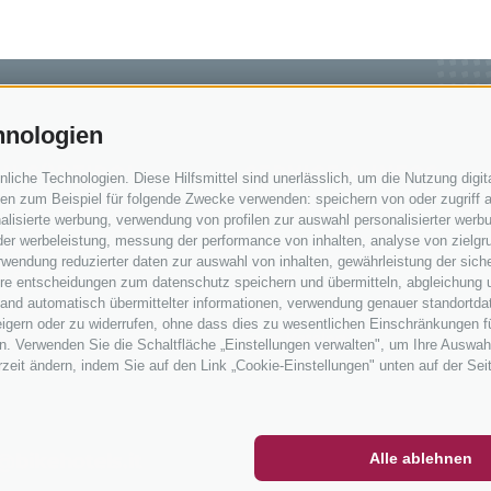
hnologien
IN SÜDTIROL
SERVICE & INFOS
che Technologien. Diese Hilfsmittel sind unerlässlich, um die Nutzung digita
n zum Beispiel für folgende Zwecke verwenden: speichern von oder zugriff a
ken in Südtirol
Kontakt
lisierte werbung, verwendung von profilen zur auswahl personalisierter werbun
 der werbeleistung, messung der performance von inhalten, analyse von zielgr
ren in Südtirol
Anreise
wendung reduzierter daten zur auswahl von inhalten, gewährleistung der sich
n Südtirol
Wetter
ihre entscheidungen zum datenschutz speichern und übermitteln, abgleichung 
hand automatisch übermittelter informationen, verwendung genauer standortda
& Verleihe
Events
rweigern oder zu widerrufen, ohne dass dies zu wesentlichen Einschränkungen f
len
Zum Katalog
. Verwenden Sie die Schaltfläche „Einstellungen verwalten", um Ihre Auswah
erzeit ändern, indem Sie auf den Link „Cookie-Einstellungen" unten auf der Sei
rale
ETTER
SOCIAL WALL
WETTER
Alle ablehnen
@bikehotels.it