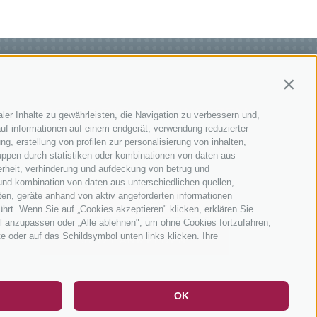
Contin
MELDE DICH ZU UNSEREM
ler Inhalte zu gewährleisten, die Navigation zu verbessern und,
uf informationen auf einem endgerät, verwendung reduzierter
NEWSLETTER AN!
g, erstellung von profilen zur personalisierung von inhalten,
uppen durch statistiken oder kombinationen von daten aus
erheit, verhinderung und aufdeckung von betrug und
und kombination von daten aus unterschiedlichen quellen,
ten, geräte anhand von aktiv angeforderten informationen
ührt. Wenn Sie auf „Cookies akzeptieren" klicken, erklären Sie
l anzupassen oder „Alle ablehnen", um ohne Cookies fortzufahren,
te oder auf das Schildsymbol unten links klicken. Ihre
JETZT ANMELDEN
DE
IT
EN
OK