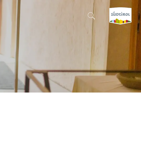
SUCHEN & BUCHEN
ENTDECKE SÜDTIROL
WANN?
-
WOHIN?
WAS?