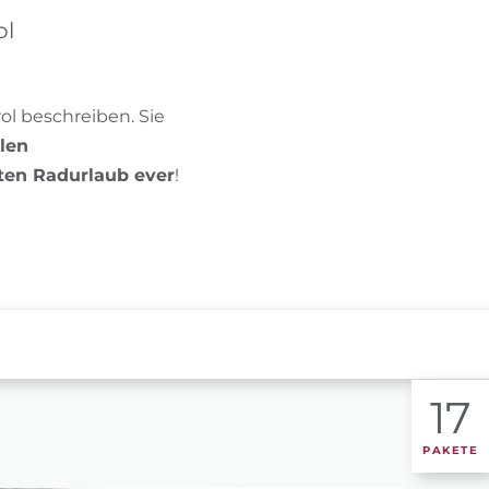
BIKEHOTELS FINDEN
ol
URLAUBSPAKETE
ol beschreiben. Sie
len
ten Radurlaub ever
!
17
PAKETE