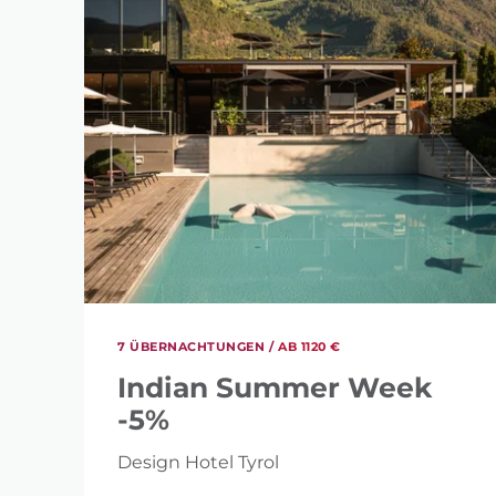
VERFÜGBARKEITS-
-
WIE HOCH IST DEI
7 ÜBERNACHTUNGEN /
AB 1120 €
306 €
Indian Summer Week
-5%
Design Hotel Tyrol