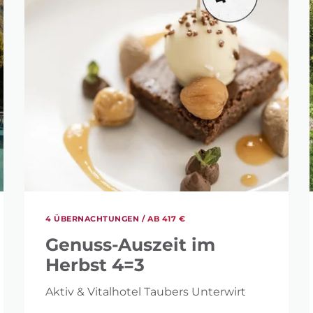
CHECKER: IN WELCHEM ZEITRAUM MÖCHTEST DU 
N TAGESBUDGET?
4 ÜBERNACHTUNGEN /
AB 417 €
Genuss-Auszeit im
Herbst 4=3
Aktiv & Vitalhotel Taubers Unterwirt