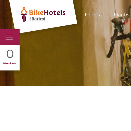
Hotels
Urlaubs
BIKEHOTELS
0
HOTELS & PAKETE
Merken
TOUREN & REVIERE
SÜDTIROL & WIR
SCHLUSSLICHTER