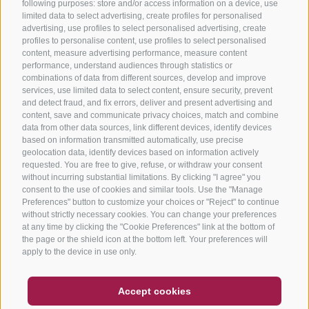
following purposes: store and/or access information on a device, use
limited data to select advertising, create profiles for personalised
advertising, use profiles to select personalised advertising, create
profiles to personalise content, use profiles to select personalised
content, measure advertising performance, measure content
performance, understand audiences through statistics or
combinations of data from different sources, develop and improve
services, use limited data to select content, ensure security, prevent
and detect fraud, and fix errors, deliver and present advertising and
content, save and communicate privacy choices, match and combine
data from other data sources, link different devices, identify devices
based on information transmitted automatically, use precise
geolocation data, identify devices based on information actively
requested. You are free to give, refuse, or withdraw your consent
without incurring substantial limitations. By clicking "I agree" you
consent to the use of cookies and similar tools. Use the "Manage
Preferences" button to customize your choices or "Reject" to continue
without strictly necessary cookies. You can change your preferences
at any time by clicking the "Cookie Preferences" link at the bottom of
the page or the shield icon at the bottom left. Your preferences will
apply to the device in use only.
COUPON
FAQ- QUALITY GUARANTEE
Accept cookies
NEWSLETTER
SOCIAL WALL
WEATHER