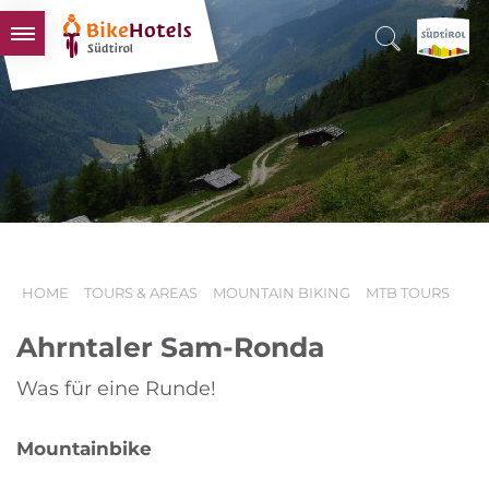
BIKEHOTELS
HOTELS & PACKAGES
TOURS & AREAS
SOUTH TYROL & US
USEFUL INFORMATION
HOME
TOURS & AREAS
MOUNTAIN BIKING
MTB TOURS
Ahrntaler Sam-Ronda
Was für eine Runde!
Mountainbike