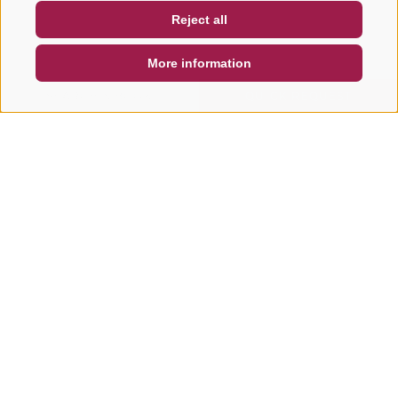
Reject all
DE
IT
EN
More information
SEARCH & BOOK
QUICK REQUEST
Other tours in this area